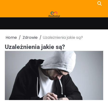
Skip
to
content
Home
Zdrowie
Uzależnienia jakie są?
Uzależnienia jakie są?