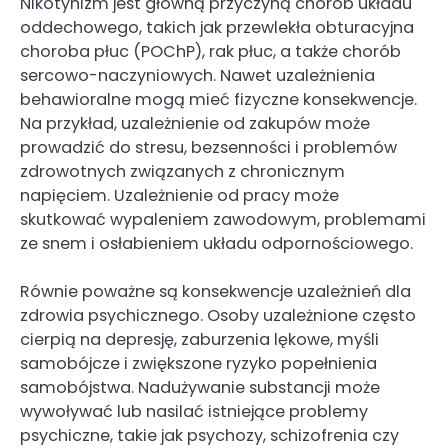
Nikotynizm jest główną przyczyną chorób układu
oddechowego, takich jak przewlekła obturacyjna
choroba płuc (POChP), rak płuc, a także chorób
sercowo-naczyniowych. Nawet uzależnienia
behawioralne mogą mieć fizyczne konsekwencje.
Na przykład, uzależnienie od zakupów może
prowadzić do stresu, bezsenności i problemów
zdrowotnych związanych z chronicznym
napięciem. Uzależnienie od pracy może
skutkować wypaleniem zawodowym, problemami
ze snem i osłabieniem układu odpornościowego.
Równie poważne są konsekwencje uzależnień dla
zdrowia psychicznego. Osoby uzależnione często
cierpią na depresję, zaburzenia lękowe, myśli
samobójcze i zwiększone ryzyko popełnienia
samobójstwa. Nadużywanie substancji może
wywoływać lub nasilać istniejące problemy
psychiczne, takie jak psychozy, schizofrenia czy