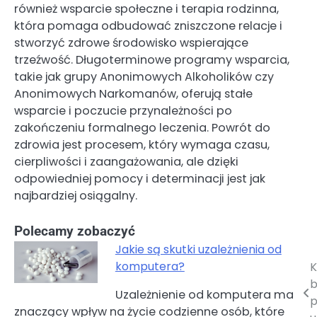
również wsparcie społeczne i terapia rodzinna,
która pomaga odbudować zniszczone relacje i
stworzyć zdrowe środowisko wspierające
trzeźwość. Długoterminowe programy wsparcia,
takie jak grupy Anonimowych Alkoholików czy
Anonimowych Narkomanów, oferują stałe
wsparcie i poczucie przynależności po
zakończeniu formalnego leczenia. Powrót do
zdrowia jest procesem, który wymaga czasu,
cierpliwości i zaangażowania, ale dzięki
odpowiedniej pomocy i determinacji jest jak
najbardziej osiągalny.
Polecamy zobaczyć
Jakie są skutki uzależnienia od
komputera?
K
Nawigacja
b
Uzależnienie od komputera ma
wpisu
p
znaczący wpływ na życie codzienne osób, które