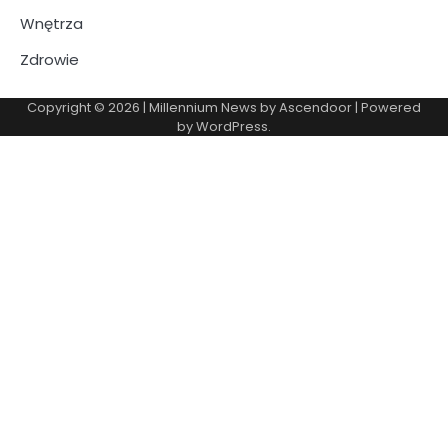
Wnętrza
Zdrowie
Copyright © 2026
| Millennium News by
Ascendoor
| Powered
by
WordPress
.