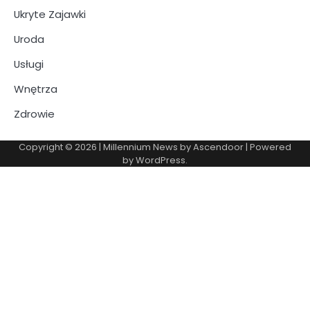
Ukryte Zajawki
Uroda
Usługi
Wnętrza
Zdrowie
Copyright © 2026
| Millennium News by
Ascendoor
| Powered
by
WordPress
.