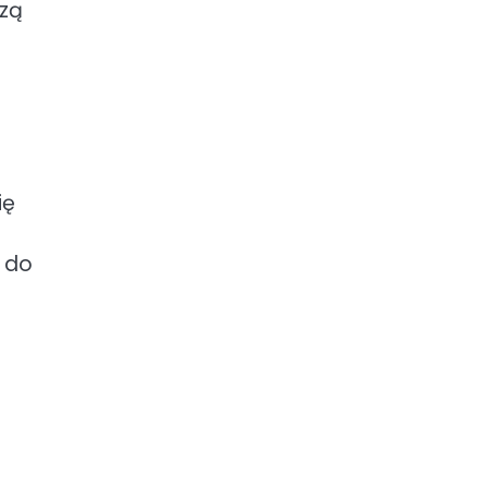
dzą
ię
0 do