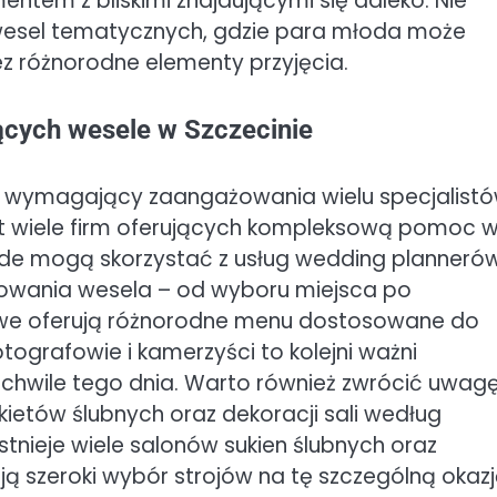
tem z bliskimi znajdującymi się daleko. Nie
wesel tematycznych, gdzie para młoda może
ez różnorodne elementy przyjęcia.
jących wesele w Szczecinie
 wymagający zaangażowania wielu specjalistó
t wiele firm oferujących kompleksową pomoc 
ode mogą skorzystać z usług wedding plannerów
anowania wesela – od wyboru miejsca po
gowe oferują różnorodne menu dostosowane do
tografowie i kamerzyści to kolejni ważni
e chwile tego dnia. Warto również zwrócić uwag
kietów ślubnych oraz dekoracji sali według
tnieje wiele salonów sukien ślubnych oraz
ją szeroki wybór strojów na tę szczególną okazj