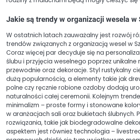
rodziny z maluchami będą mogły cieszyć si
Jakie są trendy w organizacji wesela w
W ostatnich latach zauważalny jest rozwój r
trendów związanych z organizacją wesel w Sz
Coraz więcej par decyduje się na personaliz
ślubu i przyjęcia weselnego poprzez unikaln
przewodnie oraz dekoracje. Styl rustykalny ci
dużą popularnością, a elementy takie jak dre
polne czy ręcznie robione ozdoby dodają urok
naturalności całej ceremonii. Kolejnym trend
minimalizm – proste formy i stonowane kolo
w aranżacjach sali oraz bukietach ślubnych. 
rozwiązania, takie jak biodegradowalne deko
aspektem jest również technologia – livestr