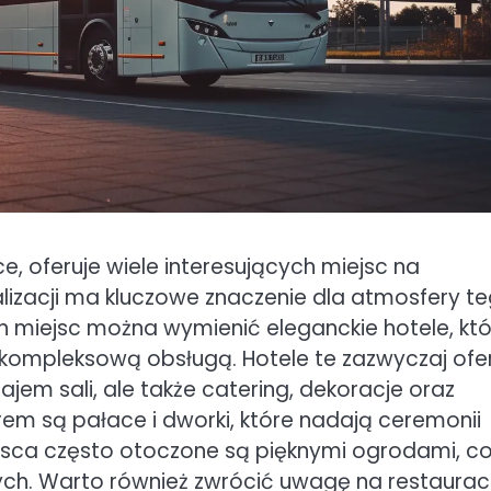
ce, oferuje wiele interesujących miejsc na
lizacji ma kluczowe znaczenie dla atmosfery t
h miejsc można wymienić eleganckie hotele, kt
kompleksową obsługą. Hotele te zazwyczaj ofe
ajem sali, ale także catering, dekoracje oraz
rem są pałace i dworki, które nadają ceremonii
ejsca często otoczone są pięknymi ogrodami, c
ych. Warto również zwrócić uwagę na restauracj