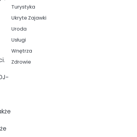
Turystyka
Ukryte Zajawki
Uroda
Usługi
Wnętrza
i.
Zdrowie
DJ-
akże
 że