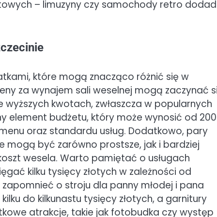
ortowych – limuzyny czy samochody retro doda
zczecinie
atkami, które mogą znacząco różnić się w
 ceny za wynajem sali weselnej mogą zaczynać s
znie wyższych kwotach, zwłaszcza w popularnych
totny element budżetu, który może wynosić od 20
 menu oraz standardu usług. Dodatkowo, pary
e mogą być zarówno prostsze, jak i bardziej
koszt wesela. Warto pamiętać o usługach
ęgać kilku tysięcy złotych w zależności od
 zapomnieć o stroju dla panny młodej i pana
ilku do kilkunastu tysięcy złotych, a garnitury
owe atrakcje, takie jak fotobudka czy występ