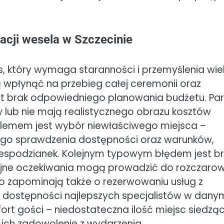
zacji wesela w Szczecinie
, który wymaga staranności i przemyślenia wie
ą wpłynąć na przebieg całej ceremonii oraz
est brak odpowiedniego planowania budżetu. Pa
 lub nie mają realistycznego obrazu kosztów
blemem jest wybór niewłaściwego miejsca –
zego sprawdzenia dostępności oraz warunków,
niespodzianek. Kolejnym typowym błędem jest b
zyjne oczekiwania mogą prowadzić do rozczaro
sto zapominają także o rezerwowaniu usług z
dostępności najlepszych specjalistów w dany
ort gości – niedostateczna ilość miejsc siedzą
 ich zadowolenie z wydarzenia.