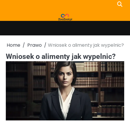
Skip
to
content
Home
Prawo
Wniosek o alimenty jak wypelnic?
Wniosek o alimenty jak wypelnic?