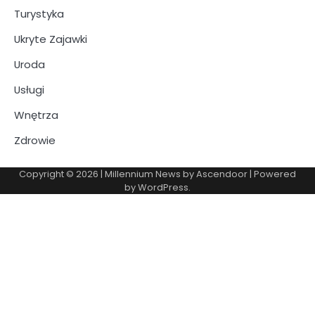
Turystyka
Ukryte Zajawki
Uroda
Usługi
Wnętrza
Zdrowie
Copyright © 2026
| Millennium News by
Ascendoor
| Powered
by
WordPress
.