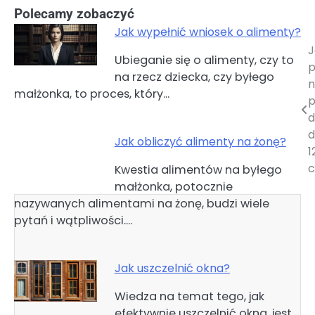
Polecamy zobaczyć
Jak wypełnić wniosek o alimenty?
J
Nawigacja
Ubieganie się o alimenty, czy to
p
na rzecz dziecka, czy byłego
wpisu
n
małżonka, to proces, który…
p
d
Jak obliczyć alimenty na żonę?
1
c
Kwestia alimentów na byłego
małżonka, potocznie
nazywanych alimentami na żonę, budzi wiele
pytań i wątpliwości.…
Jak uszczelnić okna?
Wiedza na temat tego, jak
efektywnie uszczelnić okna, jest