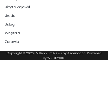
Ukryte Zajawki
Uroda
Usługi
Wnętrza
Zdrowie
Copyright © 2026
| Millennium News by
Ascendoor
| Powered
by
WordPress
.