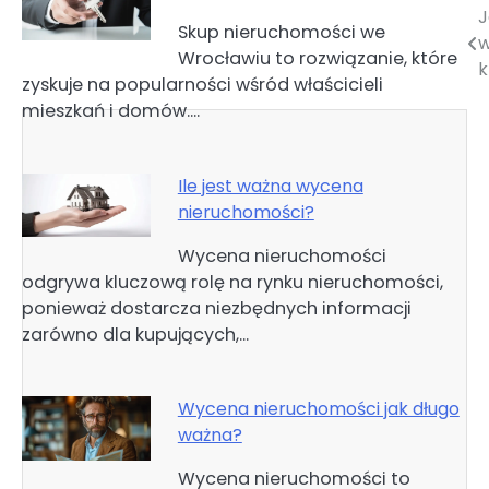
J
Nawigacja
Skup nieruchomości we
w
Wrocławiu to rozwiązanie, które
wpisu
k
zyskuje na popularności wśród właścicieli
mieszkań i domów.…
Ile jest ważna wycena
nieruchomości?
Wycena nieruchomości
odgrywa kluczową rolę na rynku nieruchomości,
ponieważ dostarcza niezbędnych informacji
zarówno dla kupujących,…
Wycena nieruchomości jak długo
ważna?
Wycena nieruchomości to