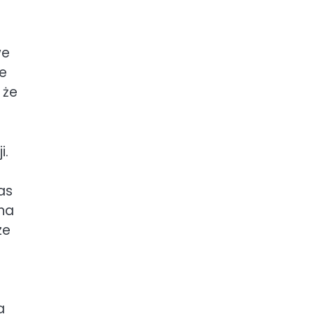
we
że
 że
i.
as
 na
ze
a