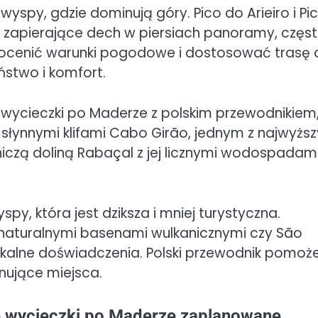
spy, gdzie dominują góry. Pico do Arieiro i Pi
e zapierające dech w piersiach panoramy, częs
ocenić warunki pogodowe i dostosować trasę 
stwo i komfort.
wycieczki po Maderze z polskim przewodnikiem
 słynnymi klifami Cabo Girão, jednym z najwyżs
czą doliną Rabaçal z jej licznymi wodospadami
y, która jest dziksza i mniej turystyczna.
i naturalnymi basenami wulkanicznymi czy São
unikalne doświadczenia. Polski przewodnik pomoż
nujące miejsca.
e wycieczki po Maderze zaplanowane