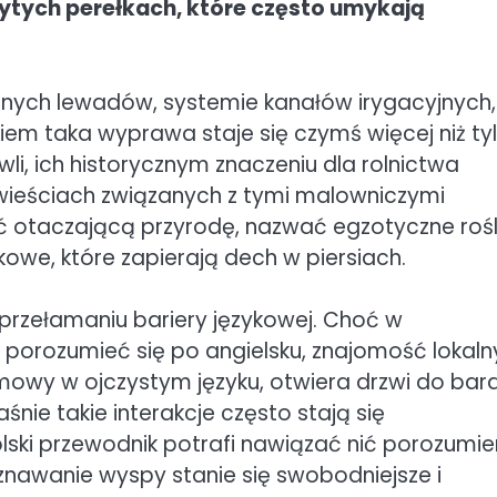
ukrytych perełkach, które często umykają
nych lewadów, systemie kanałów irygacyjnych,
iem taka wyprawa staje się czymś więcej niż ty
wli, ich historycznym znaczeniu dla rolnictwa
owieściach związanych z tymi malowniczymi
otaczającą przyrodę, nazwać egzotyczne rośli
kowe, które zapierają dech w piersiach.
przełamaniu bariery językowej. Choć w
porozumieć się po angielsku, znajomość lokaln
owy w ojczystym języku, otwiera drzwi do bard
nie takie interakcje często stają się
lski przewodnik potrafi nawiązać nić porozumie
znawanie wyspy stanie się swobodniejsze i