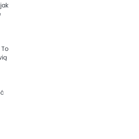
jak
e
 To
wią
ać