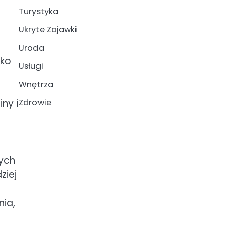
Turystyka
Ukryte Zajawki
Uroda
lko
Usługi
Wnętrza
ny i
Zdrowie
ych
ziej
nia,