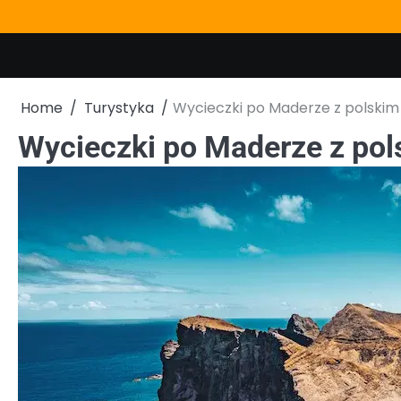
Skip
to
content
Home
Turystyka
Wycieczki po Maderze z polski
Wycieczki po Maderze z po