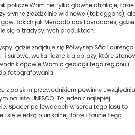
nik pokaże Wam nie tylko główne atrakcje, takie 
y słynne zjeżdżalnie wiklinowe (toboggans), al
gów, takich jak Mercado dos Lavradores, gdzie
e się o tradycyjnych produktach.
py, gdzie znajduje się Półwysep São Lourenço.
n i surowe, wulkaniczne krajobrazy, które stano
zewodnik opowie Wam o geologii tego regionu i
do fotografowania.
rze z polskim przewodnikiem powinny uwzględni
m na listę UNESCO. To jeden z najlepiej
. Spacer po lewadach w sercu tego lasu to
 się wiedzą o unikalnej florze i faunie tego