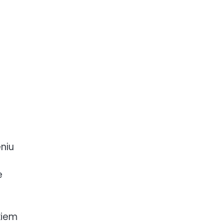
niu
e
kiem