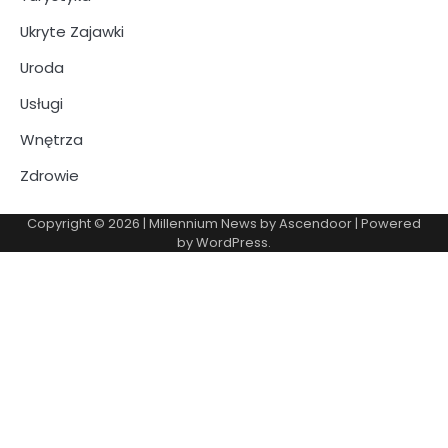
Ukryte Zajawki
Uroda
Usługi
Wnętrza
Zdrowie
Copyright © 2026
| Millennium News by
Ascendoor
| Powered
by
WordPress
.