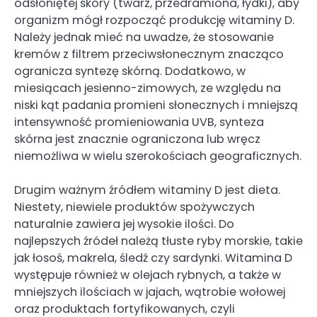
odsłoniętej skóry (twarz, przedramiona, łydki), aby
organizm mógł rozpocząć produkcję witaminy D.
Należy jednak mieć na uwadze, że stosowanie
kremów z filtrem przeciwsłonecznym znacząco
ogranicza syntezę skórną. Dodatkowo, w
miesiącach jesienno-zimowych, ze względu na
niski kąt padania promieni słonecznych i mniejszą
intensywność promieniowania UVB, synteza
skórna jest znacznie ograniczona lub wręcz
niemożliwa w wielu szerokościach geograficznych.
Drugim ważnym źródłem witaminy D jest dieta.
Niestety, niewiele produktów spożywczych
naturalnie zawiera jej wysokie ilości. Do
najlepszych źródeł należą tłuste ryby morskie, takie
jak łosoś, makrela, śledź czy sardynki. Witamina D
występuje również w olejach rybnych, a także w
mniejszych ilościach w jajach, wątrobie wołowej
oraz produktach fortyfikowanych, czyli