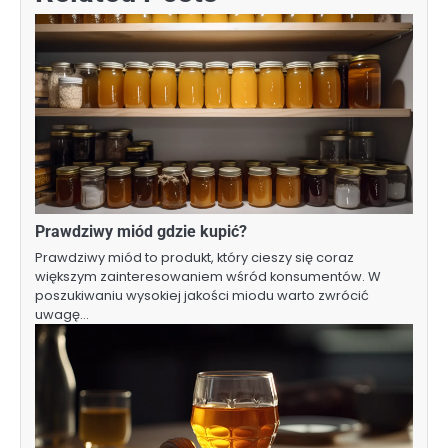
Prawdziwy miód gdzie kupić?
Prawdziwy miód to produkt, który cieszy się coraz
większym zainteresowaniem wśród konsumentów. W
poszukiwaniu wysokiej jakości miodu warto zwrócić
uwagę…