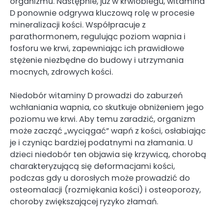
organizmu. Następnie, już w krwiobiegu, witamina
D ponownie odgrywa kluczową rolę w procesie
mineralizacji kości. Współpracuje z
parathormonem, regulując poziom wapnia i
fosforu we krwi, zapewniając ich prawidłowe
stężenie niezbędne do budowy i utrzymania
mocnych, zdrowych kości.
Niedobór witaminy D prowadzi do zaburzeń
wchłaniania wapnia, co skutkuje obniżeniem jego
poziomu we krwi. Aby temu zaradzić, organizm
może zacząć „wyciągać” wapń z kości, osłabiając
je i czyniąc bardziej podatnymi na złamania. U
dzieci niedobór ten objawia się krzywicą, chorobą
charakteryzującą się deformacjami kości,
podczas gdy u dorosłych może prowadzić do
osteomalacji (rozmiękania kości) i osteoporozy,
choroby zwiększającej ryzyko złamań.