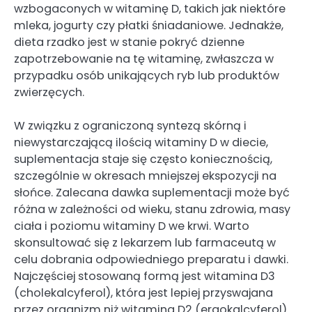
wzbogaconych w witaminę D, takich jak niektóre
mleka, jogurty czy płatki śniadaniowe. Jednakże,
dieta rzadko jest w stanie pokryć dzienne
zapotrzebowanie na tę witaminę, zwłaszcza w
przypadku osób unikających ryb lub produktów
zwierzęcych.
W związku z ograniczoną syntezą skórną i
niewystarczającą ilością witaminy D w diecie,
suplementacja staje się często koniecznością,
szczególnie w okresach mniejszej ekspozycji na
słońce. Zalecana dawka suplementacji może być
różna w zależności od wieku, stanu zdrowia, masy
ciała i poziomu witaminy D we krwi. Warto
skonsultować się z lekarzem lub farmaceutą w
celu dobrania odpowiedniego preparatu i dawki.
Najczęściej stosowaną formą jest witamina D3
(cholekalcyferol), która jest lepiej przyswajana
przez organizm niż witamina D2 (ergokalcyferol).