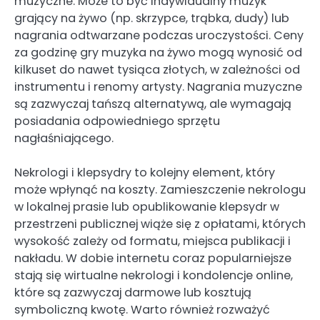
muzyczne. Może to być indywidualny muzyk
grający na żywo (np. skrzypce, trąbka, dudy) lub
nagrania odtwarzane podczas uroczystości. Ceny
za godzinę gry muzyka na żywo mogą wynosić od
kilkuset do nawet tysiąca złotych, w zależności od
instrumentu i renomy artysty. Nagrania muzyczne
są zazwyczaj tańszą alternatywą, ale wymagają
posiadania odpowiedniego sprzętu
nagłaśniającego.
Nekrologi i klepsydry to kolejny element, który
może wpłynąć na koszty. Zamieszczenie nekrologu
w lokalnej prasie lub opublikowanie klepsydr w
przestrzeni publicznej wiąże się z opłatami, których
wysokość zależy od formatu, miejsca publikacji i
nakładu. W dobie internetu coraz popularniejsze
stają się wirtualne nekrologi i kondolencje online,
które są zazwyczaj darmowe lub kosztują
symboliczną kwotę. Warto również rozważyć