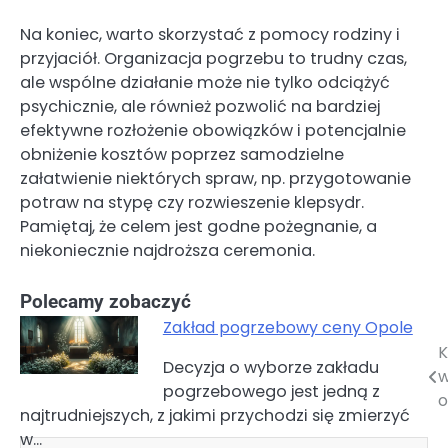
Na koniec, warto skorzystać z pomocy rodziny i
przyjaciół. Organizacja pogrzebu to trudny czas,
ale wspólne działanie może nie tylko odciążyć
psychicznie, ale również pozwolić na bardziej
efektywne rozłożenie obowiązków i potencjalnie
obniżenie kosztów poprzez samodzielne
załatwienie niektórych spraw, np. przygotowanie
potraw na stypę czy rozwieszenie klepsydr.
Pamiętaj, że celem jest godne pożegnanie, a
niekoniecznie najdroższa ceremonia.
Polecamy zobaczyć
Zakład pogrzebowy ceny Opole
K
Nawigacja
Decyzja o wyborze zakładu
w
pogrzebowego jest jedną z
wpisu
o
najtrudniejszych, z jakimi przychodzi się zmierzyć
w…