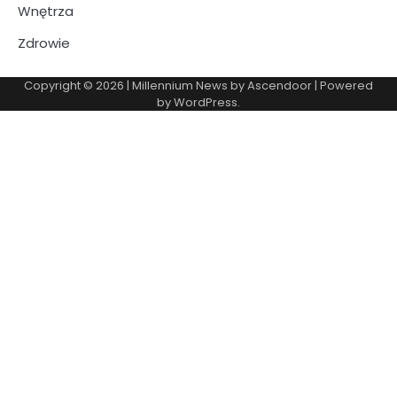
Wnętrza
Zdrowie
Copyright © 2026
| Millennium News by
Ascendoor
| Powered
by
WordPress
.