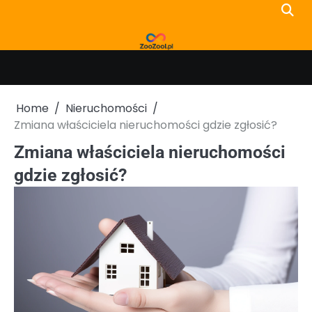
Skip
to
content
Home
Nieruchomości
Zmiana właściciela nieruchomości gdzie zgłosić?
Zmiana właściciela nieruchomości
gdzie zgłosić?