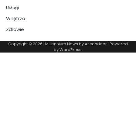
Usługi
Wnętrza
Zdrowie
Copyright © 2026
| Millennium News by
Ascendoor
| Powered
by
WordPress
.