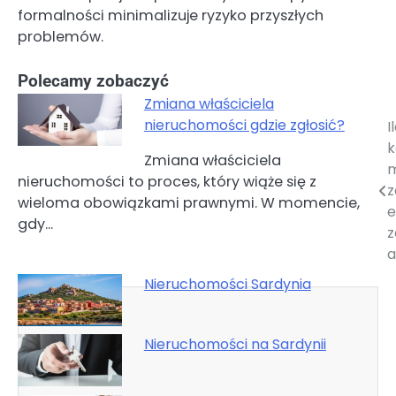
formalności minimalizuje ryzyko przyszłych
problemów.
Polecamy zobaczyć
Zmiana właściciela
nieruchomości gdzie zgłosić?
I
Nawigacja
k
Zmiana właściciela
wpisu
nieruchomości to proces, który wiąże się z
z
wieloma obowiązkami prawnymi. W momencie,
e
gdy…
z
a
Nieruchomości Sardynia
Nieruchomości na Sardynii