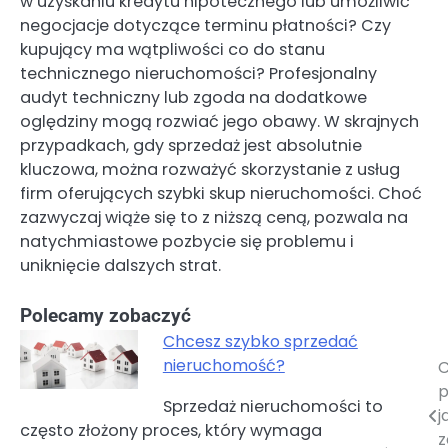
w uzyskaniu kredytu hipotecznego lub umożliwić
negocjacje dotyczące terminu płatności? Czy
kupujący ma wątpliwości co do stanu
technicznego nieruchomości? Profesjonalny
audyt techniczny lub zgoda na dodatkowe
oględziny mogą rozwiać jego obawy. W skrajnych
przypadkach, gdy sprzedaż jest absolutnie
kluczowa, można rozważyć skorzystanie z usług
firm oferujących szybki skup nieruchomości. Choć
zazwyczaj wiąże się to z niższą ceną, pozwala na
natychmiastowe pozbycie się problemu i
uniknięcie dalszych strat.
Polecamy zobaczyć
Chcesz szybko sprzedać
nieruchomość?
C
Nawigacja
p
Sprzedaż nieruchomości to
wpisu
j
często złożony proces, który wymaga
z