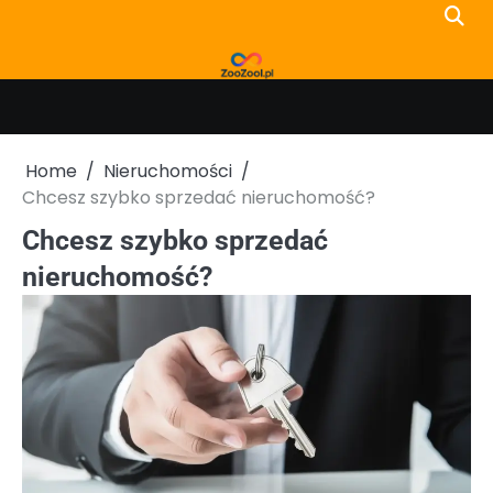
Skip
to
content
Home
Nieruchomości
Chcesz szybko sprzedać nieruchomość?
Chcesz szybko sprzedać
nieruchomość?