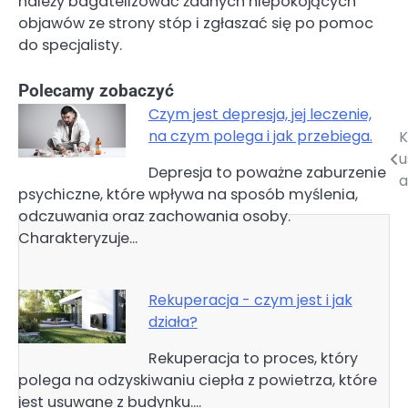
należy bagatelizować żadnych niepokojących
objawów ze strony stóp i zgłaszać się po pomoc
do specjalisty.
Polecamy zobaczyć
Czym jest depresja, jej leczenie,
na czym polega i jak przebiega.
K
Nawigacja
u
Depresja to poważne zaburzenie
wpisu
a
psychiczne, które wpływa na sposób myślenia,
odczuwania oraz zachowania osoby.
Charakteryzuje…
Rekuperacja - czym jest i jak
działa?
Rekuperacja to proces, który
polega na odzyskiwaniu ciepła z powietrza, które
jest usuwane z budynku.…