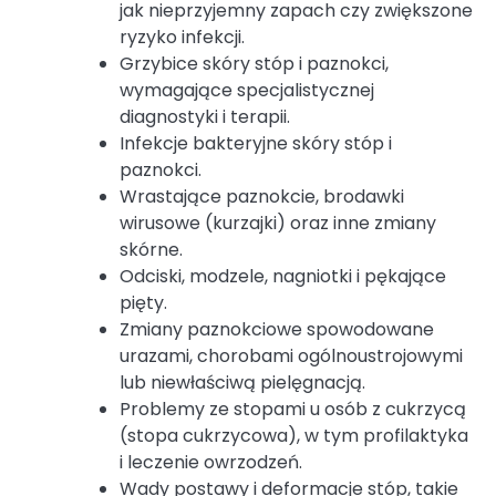
jak nieprzyjemny zapach czy zwiększone
ryzyko infekcji.
Grzybice skóry stóp i paznokci,
wymagające specjalistycznej
diagnostyki i terapii.
Infekcje bakteryjne skóry stóp i
paznokci.
Wrastające paznokcie, brodawki
wirusowe (kurzajki) oraz inne zmiany
skórne.
Odciski, modzele, nagniotki i pękające
pięty.
Zmiany paznokciowe spowodowane
urazami, chorobami ogólnoustrojowymi
lub niewłaściwą pielęgnacją.
Problemy ze stopami u osób z cukrzycą
(stopa cukrzycowa), w tym profilaktyka
i leczenie owrzodzeń.
Wady postawy i deformacje stóp, takie