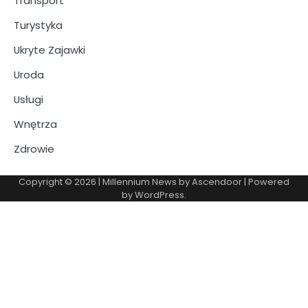
Transport
Turystyka
Ukryte Zajawki
Uroda
Usługi
Wnętrza
Zdrowie
Copyright © 2026
| Millennium News by
Ascendoor
| Powered
by
WordPress
.