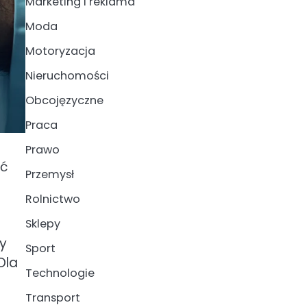
Marketing i reklama
Moda
Motoryzacja
Nieruchomości
Obcojęzyczne
Praca
Prawo
yć
Przemysł
Rolnictwo
Sklepy
ry
Sport
Dla
Technologie
Transport