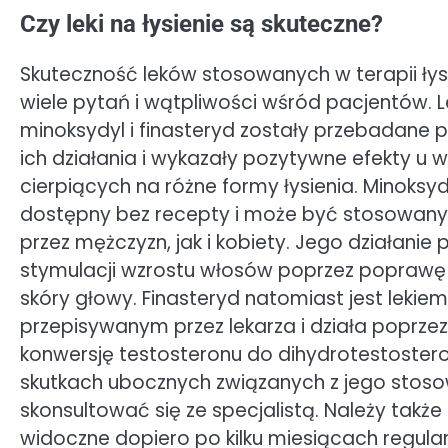
Czy leki na łysienie są skuteczne?
Skuteczność leków stosowanych w terapii łys
wiele pytań i wątpliwości wśród pacjentów. Le
minoksydyl i finasteryd zostały przebadane
ich działania i wykazały pozytywne efekty u w
cierpiących na różne formy łysienia. Minoksyd
dostępny bez recepty i może być stosowan
przez mężczyzn, jak i kobiety. Jego działanie
stymulacji wzrostu włosów poprzez poprawę 
skóry głowy. Finasteryd natomiast jest lekiem
przepisywanym przez lekarza i działa poprz
konwersję testosteronu do dihydrotestoster
skutkach ubocznych związanych z jego stoso
skonsultować się ze specjalistą. Należy takż
widoczne dopiero po kilku miesiącach regul