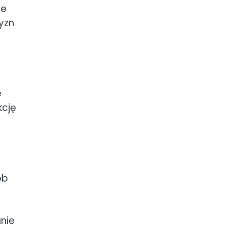
ie
yzn
e
kcję
ób
nie