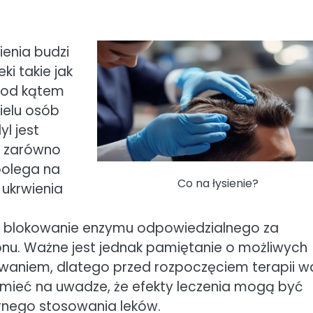
ienia budzi
ki takie jak
 pod kątem
ielu osób
yl jest
y zarówno
 polega na
Co na łysienie?
ukrwienia
ez blokowanie enzymu odpowiedzialnego za
onu. Ważne jest jednak pamiętanie o możliwych
waniem, dlatego przed rozpoczęciem terapii w
e mieć na uwadze, że efekty leczenia mogą być
arnego stosowania leków.