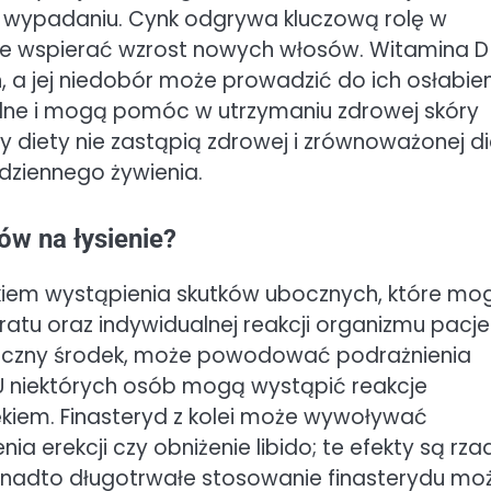
 wypadaniu. Cynk odgrywa kluczową rolę w
e wspierać wzrost nowych włosów. Witamina D
 a jej niedobór może prowadzić do ich osłabien
ne i mogą pomóc w utrzymaniu zdrowej skóry
 diety nie zastąpią zdrowej i zrównoważonej di
dziennego żywienia.
ów na łysienie?
zykiem wystąpienia skutków ubocznych, które mo
ratu oraz indywidualnej reakcji organizmu pacje
ieczny środek, może powodować podrażnienia
 U niektórych osób mogą wystąpić reakcje
ękiem. Finasteryd z kolei może wywoływać
ia erekcji czy obniżenie libido; te efekty są rzad
onadto długotrwałe stosowanie finasterydu mo