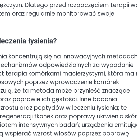
czyzn. Dlatego przed rozpoczęciem terapii w
rzem oraz regularnie monitorować swoje
eczenia łysienia?
nia koncentrują się na innowacyjnych metodac
 mechanizmów odpowiedzialnych za wypadanie
st terapia komórkami macierzystymi, która ma 
łosowych poprzez wprowadzenie komórek
zują, że ta metoda może przynieść znaczące
raz poprawie ich gęstości. Inne badania
rostu oraz peptydów w leczeniu łysienia; te
regeneracji tkanek oraz poprawy ukrwienia skó
miotem intensywnych badań; urządzenia emituj
ogą wspierać wzrost włosów poprzez poprawę