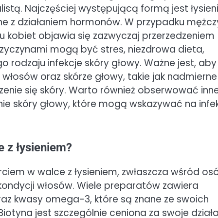
istą. Najczęściej występującą formą jest łysien
zane z działaniem hormonów. W przypadku mężcz
 u kobiet objawia się zazwyczaj przerzedzeniem
rzyczynami mogą być stres, niezdrowa dieta,
 rodzaju infekcje skóry głowy. Ważne jest, aby
 włosów oraz skórze głowy, takie jak nadmierne
zenie się skóry. Warto również obserwować inn
enie skóry głowy, które mogą wskazywać na infe
 z łysieniem?
rciem w walce z łysieniem, zwłaszcza wśród os
ondycji włosów. Wiele preparatów zawiera
D oraz kwasy omega-3, które są znane ze swoich
iotyna jest szczególnie ceniona za swoje działa