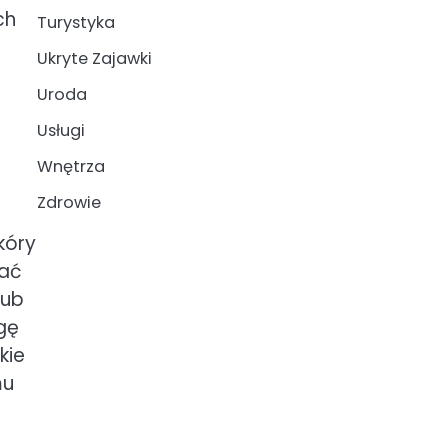
ch
Turystyka
Ukryte Zajawki
Uroda
Usługi
Wnętrza
Zdrowie
kóry
wać
lub
gę
kie
mu