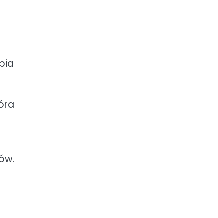
pia
óra
sów.