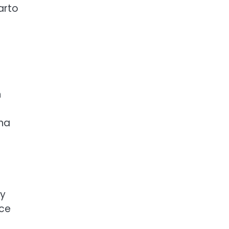
arto
h
na
ry
ące