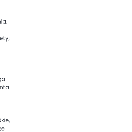
ia.
ety;
gą
nta.
kie,
że