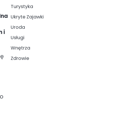
Turystyka
lna
Ukryte Zajawki
Uroda
 i
Usługi
Wnętrza
cę
Zdrowie
do