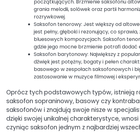
początkujących. Brzmienie saksofonu altowe
grania melodii, solówek oraz partii harmo
rozrywkowej.
Saksofon tenorowy: Jest większy od altoweg
jest pełny, głęboki i rezonujący, co sprawia
bluesowych kompozycjach. Saksofon tenoro
gdzie jego mocne brzmienie potrafi dodać e
Saksofon barytonowy: Największy z popular
dźwięk jest potężny, bogaty i pełen charak
basowego w zespołach saksofonowych i big
zastosowanie w muzyce filmowej i ekspery
Oprócz tych podstawowych typów, istnieją rów
saksofon sopraninowy, basowy czy kontrabas
saksofonów i znajdują swoje nisze w specjali
dzięki swojej unikalnej charakterystyce, wno
czyniąc saksofon jednym z najbardziej wsze