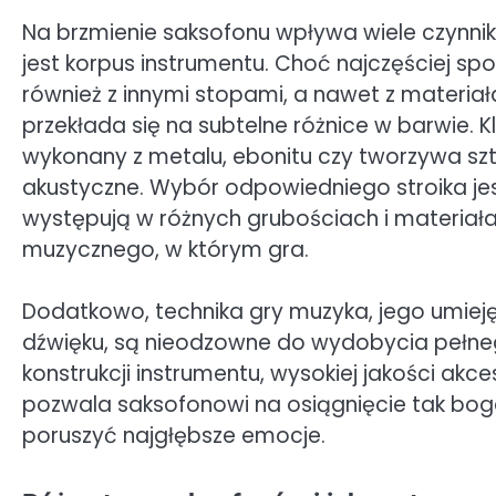
Na brzmienie saksofonu wpływa wiele czynni
jest korpus instrumentu. Choć najczęściej s
również z innymi stopami, a nawet z materia
przekłada się na subtelne różnice w barwie. 
wykonany z metalu, ebonitu czy tworzywa sztu
akustyczne. Wybór odpowiedniego stroika jest r
występują w różnych grubościach i materiałac
muzycznego, w którym gra.
Dodatkowo, technika gry muzyka, jego umiejęt
dźwięku, są nieodzowne do wydobycia pełneg
konstrukcji instrumentu, wysokiej jakości akc
pozwala saksofonowi na osiągnięcie tak boga
poruszyć najgłębsze emocje.