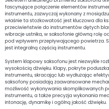
Sekretem unikalnego brzmienia saksofonu tkwi
fascynujące połączenie elementów instrumen
instrumentu, zazwyczaj wykonany z mosiądzu,
właśnie ta stożkowatość jest kluczowa dla k
przeciwieństwie do instrumentów dętych bla
wibracje ustnika, w saksofonie główną rolę odg
pod wpływem przepływającego powietrza. Stro
jest integralną częścią instrumentu.
System klapowy saksofonu jest niezwykle ro
wysokością dźwięku. Klapy, pokryte poduszka
instrumentu, skracając lub wydłużając efek
saksofony posiadają zaawansowane mechaniz
możliwość wykonywania skomplikowanych pas
instrumentu, a także precyzja wykonania m
intonację, dynamikę i ogólną jakość dźwięku.