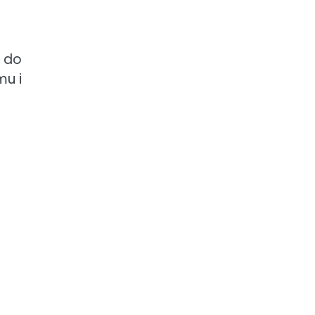
i do
mu i