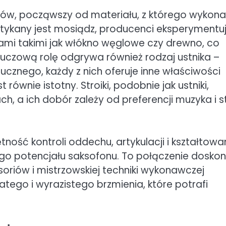
ków, począwszy od materiału, z którego wykon
potykany jest mosiądz, producenci eksperymentu
łami takimi jak włókno węglowe czy drewno, co
Kluczową rolę odgrywa również rodzaj ustnika –
cznego, każdy z nich oferuje inne właściwości
ównie istotny. Stroiki, podobnie jak ustniki,
h, a ich dobór zależy od preferencji muzyka i s
ność kontroli oddechu, artykulacji i kształtowa
o potencjału saksofonu. To połączenie doskon
esoriów i mistrzowskiej techniki wykonawczej
tego i wyrazistego brzmienia, które potrafi