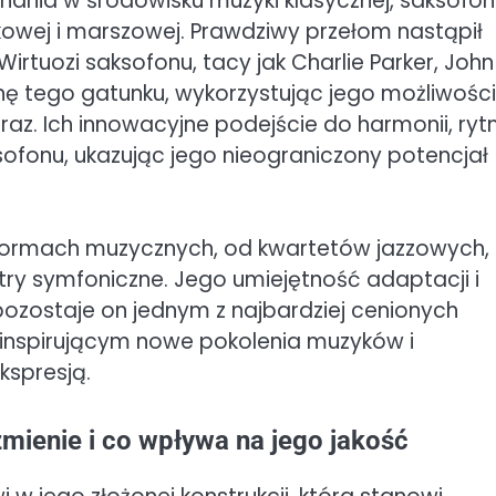
ania w środowisku muzyki klasycznej, saksofon
owej i marszowej. Prawdziwy przełom nastąpił
irtuozi saksofonu, tacy jak Charlie Parker, John
ikonę tego gatunku, wykorzystując jego możliwośc
 fraz. Ich innowacyjne podejście do harmonii, ryt
sofonu, ukazując jego nieograniczony potencjał
h formach muzycznych, od kwartetów jazzowych,
try symfoniczne. Jego umiejętność adaptacji i
zostaje on jednym z najbardziej cenionych
 inspirującym nowe pokolenia muzyków i
kspresją.
mienie i co wpływa na jego jakość