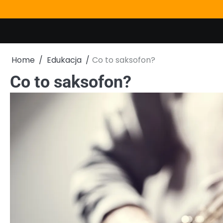
Skip
to
content
Home
Edukacja
Co to saksofon?
Co to saksofon?