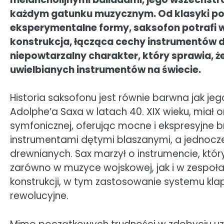
każdym gatunku muzycznym. Od klasyki po 
eksperymentalne formy, saksofon potrafi w
konstrukcja, łącząca cechy instrumentów d
niepowtarzalny charakter, który sprawia, że
uwielbianych instrumentów na świecie.
Historia saksofonu jest równie barwna jak je
Adolphe’a Saxa w latach 40. XIX wieku, miał 
symfonicznej, oferując mocne i ekspresyjne 
instrumentami dętymi blaszanymi, a jednocz
drewnianych. Sax marzył o instrumencie, któ
zarówno w muzyce wojskowej, jak i w zespoł
konstrukcji, w tym zastosowanie systemu klap
rewolucyjne.