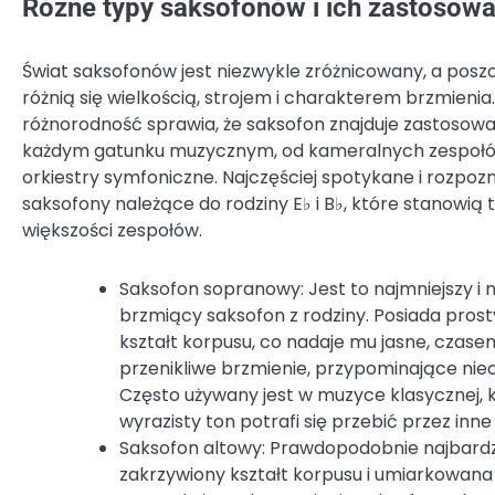
Różne typy saksofonów i ich zastosow
Świat saksofonów jest niezwykle zróżnicowany, a posz
różnią się wielkością, strojem i charakterem brzmienia
różnorodność sprawia, że saksofon znajduje zastosowa
każdym gatunku muzycznym, od kameralnych zespołów
orkiestry symfoniczne. Najczęściej spotykane i rozpo
saksofony należące do rodziny E♭ i B♭, które stanowią 
większości zespołów.
Saksofon sopranowy: Jest to najmniejszy i 
brzmiący saksofon z rodziny. Posiada prost
kształt korpusu, co nadaje mu jasne, czase
przenikliwe brzmienie, przypominające niec
Często używany jest w muzyce klasycznej, k
wyrazisty ton potrafi się przebić przez inne
Saksofon altowy: Prawdopodobnie najbardzi
zakrzywiony kształt korpusu i umiarkowana 