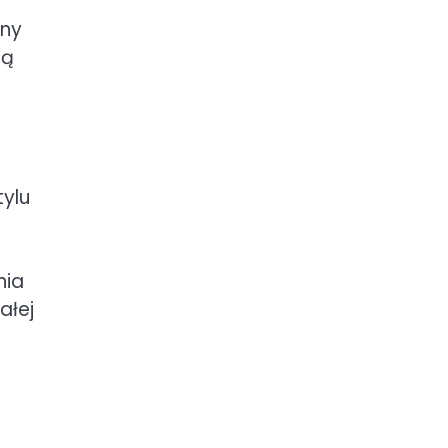
any
ją
tylu
nia
ałej