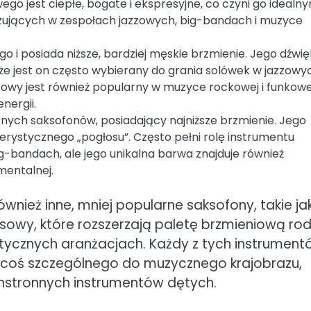
go jest ciepłe, bogate i ekspresyjne, co czyni go idealn
nizujących w zespołach jazzowych, big-bandach i muzyce
o i posiada niższe, bardziej męskie brzmienie. Jego dźwię
, że jest on często wybierany do grania solówek w jazzowyc
wy jest również popularny w muzyce rockowej i funkowe
nergii.
nych saksofonów, posiadający najniższe brzmienie. Jego
terystycznego „pogłosu”. Często pełni rolę instrumentu
-bandach, ale jego unikalna barwa znajduje również
mentalnej.
nież inne, mniej popularne saksofony, takie ja
owy, które rozszerzają paletę brzmieniową rod
stycznych aranżacjach. Każdy z tych instrument
si coś szczególnego do muzycznego krajobrazu,
chstronnych instrumentów dętych.