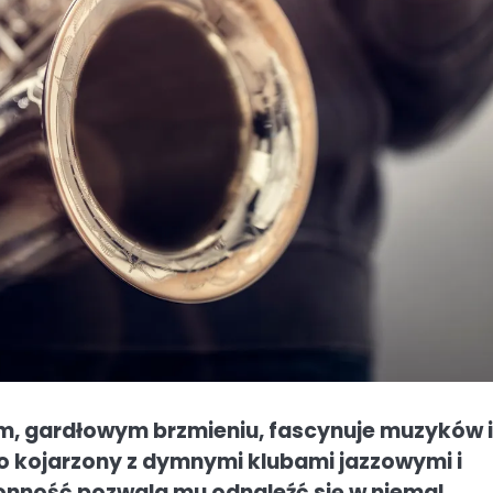
m, gardłowym brzmieniu, fascynuje muzyków i
o kojarzony z dymnymi klubami jazzowymi i
onność pozwala mu odnaleźć się w niemal