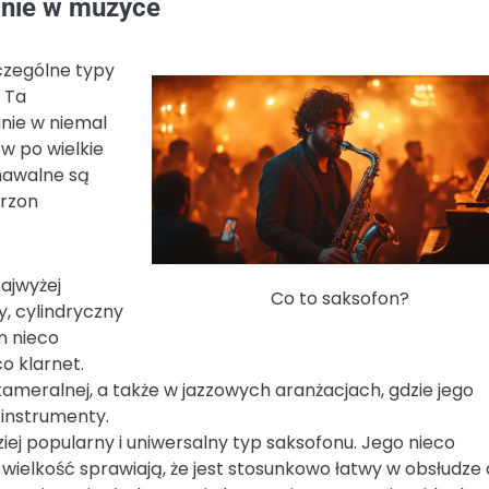
anie w muzyce
czególne typy
. Ta
nie w niemal
 po wielkie
znawalne są
trzon
najwyżej
Co to saksofon?
y, cylindryczny
m nieco
o klarnet.
ameralnej, a także w jazzowych aranżacjach, gdzie jego
 instrumenty.
ej popularny i uniwersalny typ saksofonu. Jego nieco
wielkość sprawiają, że jest stosunkowo łatwy w obsłudze 