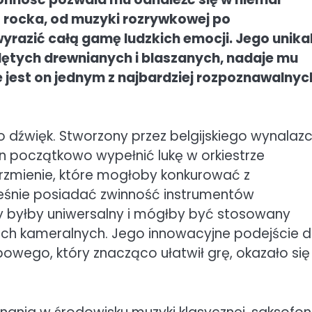
rocka, od muzyki rozrywkowej po
yrazić całą gamę ludzkich emocji. Jego unika
ętych drewnianych i blaszanych, nadaje mu
 jest on jednym z najbardziej rozpoznawalnych
go dźwięk. Stworzony przez belgijskiego wynalaz
on początkowo wypełnić lukę w orkiestrze
brzmienie, które mogłoby konkurować z
eśnie posiadać zwinność instrumentów
ry byłby uniwersalny i mógłby być stosowany
ach kameralnych. Jego innowacyjne podejście 
owego, który znacząco ułatwił grę, okazało się