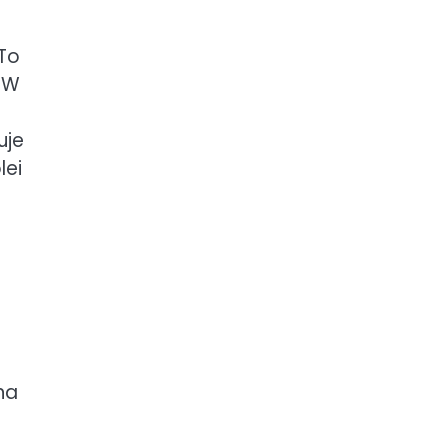
 To
. W
uje
lei
na