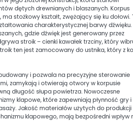
 w jego złożonej konstrukcji, która stanowi
tów dętych drewnianych i blaszanych. Korpus
 ma stożkowy kształt, zwężający się ku dołowi.
ształtowania charakterystycznej barwy dźwięku
szanych, gdzie dźwięk jest generowany przez
rywa stroik – cienki kawałek trzciny, który wibr
ik ten jest zamocowany do ustnika, który z ko
zbudowany i pozwala na precyzyjne sterowanie
mi, zamykają i otwierają otwory w korpusie
tywną długość słupa powietrza. Nowoczesne
my klapowe, które zapewniają płynność gry i
aży. Jakość materiałów użytych do produkcji
echanizmu klapowego, mają bezpośredni wpływ 