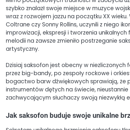
Mimo początkowych trudności w zdobyciu uzn
szybko znalazł swoje miejsce w muzyce wojsk
wraz z rozwojem jazzu na początku XX wieku. W
Coltrane czy Sonny Rollins, uczynili z niego 
improwizacji, ekspresji i tworzenia unikalnych
melodii na zawsze zmieniło postrzeganie sak
artystyczny.
Dzisiaj saksofon jest obecny w niezliczonyc
przez big-bandy, po zespoły rockowe i orkies
bogactwo barw dźwiękowych sprawiają, że po
instrumentów dętych na świecie, nieustannie
zachwycającym słuchaczy swoją niezwykłą e
Jak saksofon buduje swoje unikalne brz