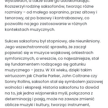
wystawach, a także stale go udoskonalając.
Rozszerzył rodzinę saksofonów, tworząc różne
rozmiary – od małego sopranino, przez altowy i
tenorowy, aż po basowy i kontrabasowy, co
pozwoliło na jego zastosowanie w różnych
kontekstach muzycznych.
Sukces saksofonu był stopniowy, ale nieunikniony.
Jego wszechstronność sprawiła, że zaczął
pojawiać się w muzyce wojskowej, orkiestrach
symfonicznych, a wreszcie, co najważniejsze, stał
się fundamentem rodzącego się gatunku
muzycznego – jazzu. W XX wieku, dzięki takim
wirtuozom jak Charlie Parker, John Coltrane czy
Sonny Rollins, saksofon stał się symbolem jazzowej
wolności i ekspresji. Historia saksofonu to dowód
na to, jak jedna wizjonerska myśl, połączona z
determinacją i pasją, może na zawsze zmienić
oblicze muzyki i kultury, tworząc instrument,