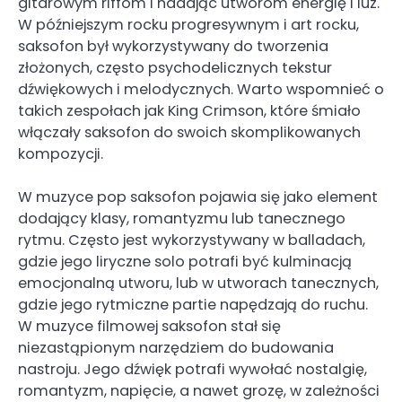
gitarowym riffom i nadając utworom energię i luz.
W późniejszym rocku progresywnym i art rocku,
saksofon był wykorzystywany do tworzenia
złożonych, często psychodelicznych tekstur
dźwiękowych i melodycznych. Warto wspomnieć o
takich zespołach jak King Crimson, które śmiało
włączały saksofon do swoich skomplikowanych
kompozycji.
W muzyce pop saksofon pojawia się jako element
dodający klasy, romantyzmu lub tanecznego
rytmu. Często jest wykorzystywany w balladach,
gdzie jego liryczne solo potrafi być kulminacją
emocjonalną utworu, lub w utworach tanecznych,
gdzie jego rytmiczne partie napędzają do ruchu.
W muzyce filmowej saksofon stał się
niezastąpionym narzędziem do budowania
nastroju. Jego dźwięk potrafi wywołać nostalgię,
romantyzm, napięcie, a nawet grozę, w zależności