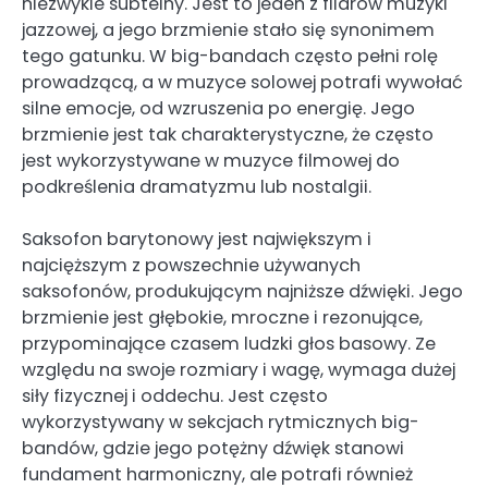
niezwykle subtelny. Jest to jeden z filarów muzyki
jazzowej, a jego brzmienie stało się synonimem
tego gatunku. W big-bandach często pełni rolę
prowadzącą, a w muzyce solowej potrafi wywołać
silne emocje, od wzruszenia po energię. Jego
brzmienie jest tak charakterystyczne, że często
jest wykorzystywane w muzyce filmowej do
podkreślenia dramatyzmu lub nostalgii.
Saksofon barytonowy jest największym i
najcięższym z powszechnie używanych
saksofonów, produkującym najniższe dźwięki. Jego
brzmienie jest głębokie, mroczne i rezonujące,
przypominające czasem ludzki głos basowy. Ze
względu na swoje rozmiary i wagę, wymaga dużej
siły fizycznej i oddechu. Jest często
wykorzystywany w sekcjach rytmicznych big-
bandów, gdzie jego potężny dźwięk stanowi
fundament harmoniczny, ale potrafi również