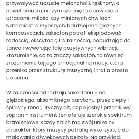
przywoływać uczucie melancholii, tęsknoty, a
nawet smutku, niczym szepnięta opowieść o
utraconej miłości czy minionych chwilach.
Natomiast w szybszych, bardziej energicznych
kompozycjach, saksofon potrafi eksplodować
radością, ekscytacją i witalnością, pobudzając do
tańca i wywołując falę pozytywnych wibracji.
Zrozumienie, co to znaczy saksofon, to również
zrozumienie tej jego emocjonalnej mocy, która
przenika przez strukturę muzyczną i trafia prosto
do serca.
W zależności od rodzaju saksofonu – od
głębokiego, aksamitnego barytonu, przez ciepły i
śpiewny tenor, liryczny alt, aż po jasny i przenikliwy
sopran – instrument ten oferuje szerokie spektrum
brzmieniowe. Każdy z nich ma swój unikalny
charakter, który muzycy potrafią wykorzystać do
malowania dźwiękowych pejzaży. Na przykład,