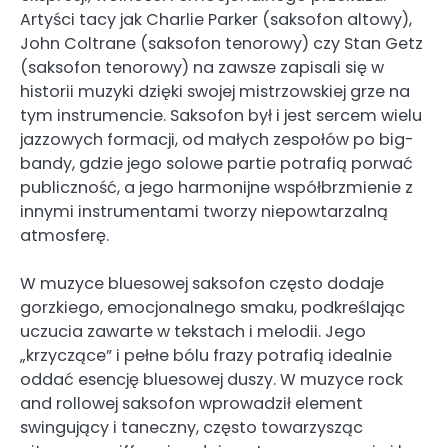
Artyści tacy jak Charlie Parker (saksofon altowy),
John Coltrane (saksofon tenorowy) czy Stan Getz
(saksofon tenorowy) na zawsze zapisali się w
historii muzyki dzięki swojej mistrzowskiej grze na
tym instrumencie. Saksofon był i jest sercem wielu
jazzowych formacji, od małych zespołów po big-
bandy, gdzie jego solowe partie potrafią porwać
publiczność, a jego harmonijne współbrzmienie z
innymi instrumentami tworzy niepowtarzalną
atmosferę.
W muzyce bluesowej saksofon często dodaje
gorzkiego, emocjonalnego smaku, podkreślając
uczucia zawarte w tekstach i melodii. Jego
„krzyczące” i pełne bólu frazy potrafią idealnie
oddać esencję bluesowej duszy. W muzyce rock
and rollowej saksofon wprowadził element
swingujący i taneczny, często towarzysząc