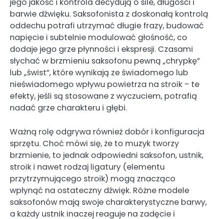
jego jakość i kontrola decydują o sile, długości i
barwie dźwięku. Saksofonista z doskonałą kontrolą
oddechu potrafi utrzymać długie frazy, budować
napięcie i subtelnie modulować głośność, co
dodaje jego grze płynności i ekspresji. Czasami
słychać w brzmieniu saksofonu pewną „chrypkę”
lub „świst”, które wynikają ze świadomego lub
nieświadomego wpływu powietrza na stroik – te
efekty, jeśli są stosowane z wyczuciem, potrafią
nadać grze charakteru i głębi.
Ważną rolę odgrywa również dobór i konfiguracja
sprzętu. Choć mówi się, że to muzyk tworzy
brzmienie, to jednak odpowiedni saksofon, ustnik,
stroik i nawet rodzaj ligatury (elementu
przytrzymującego stroik) mogą znacząco
wpłynąć na ostateczny dźwięk. Różne modele
saksofonów mają swoje charakterystyczne barwy,
a każdy ustnik inaczej reaguje na zadęcie i