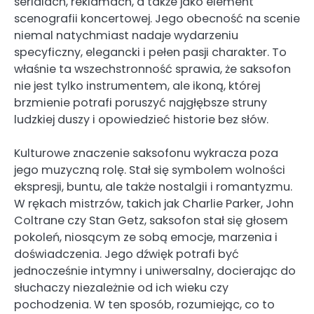
serialach, reklamach, a także jako element
scenografii koncertowej. Jego obecność na scenie
niemal natychmiast nadaje wydarzeniu
specyficzny, elegancki i pełen pasji charakter. To
właśnie ta wszechstronność sprawia, że saksofon
nie jest tylko instrumentem, ale ikoną, której
brzmienie potrafi poruszyć najgłębsze struny
ludzkiej duszy i opowiedzieć historie bez słów.
Kulturowe znaczenie saksofonu wykracza poza
jego muzyczną rolę. Stał się symbolem wolności
ekspresji, buntu, ale także nostalgii i romantyzmu.
W rękach mistrzów, takich jak Charlie Parker, John
Coltrane czy Stan Getz, saksofon stał się głosem
pokoleń, niosącym ze sobą emocje, marzenia i
doświadczenia. Jego dźwięk potrafi być
jednocześnie intymny i uniwersalny, docierając do
słuchaczy niezależnie od ich wieku czy
pochodzenia. W ten sposób, rozumiejąc, co to