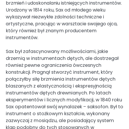
brzmień i udoskonalaniu istniejących instrumentów.
Urodzony w 1814 roku, Sax od młodego wieku
wykazywał niezwykłe zdolności techniczne i
artystyczne, pracując w warsztacie swojego ojca,
który również był znanym producentem
instrumentów.
Sax był zafascynowany możliwościami, jakie
drzemią w instrumentach dętych, ale dostrzegał
również pewne ograniczenia ówczesnych
konstrukcji. Pragnął stworzyć instrument, który
połączyłby siłę brzmienia instrumentów dętych
blaszanych z elastycznością i ekspresyjnością
instrumentów dętych drewnianych. Po latach
eksperymentów i licznych modyfikacji, w 1840 roku
Sax opatentował swój wynalazek – saksofon. Był to
instrument o stożkowym kształcie, wykonany
zazwyczaj z mosiądzu, ale posiadający system
klap podobny do tych stosowanych w