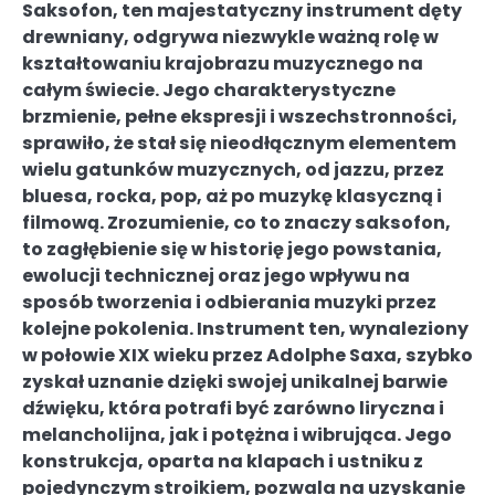
Saksofon, ten majestatyczny instrument dęty
drewniany, odgrywa niezwykle ważną rolę w
kształtowaniu krajobrazu muzycznego na
całym świecie. Jego charakterystyczne
brzmienie, pełne ekspresji i wszechstronności,
sprawiło, że stał się nieodłącznym elementem
wielu gatunków muzycznych, od jazzu, przez
bluesa, rocka, pop, aż po muzykę klasyczną i
filmową. Zrozumienie, co to znaczy saksofon,
to zagłębienie się w historię jego powstania,
ewolucji technicznej oraz jego wpływu na
sposób tworzenia i odbierania muzyki przez
kolejne pokolenia. Instrument ten, wynaleziony
w połowie XIX wieku przez Adolphe Saxa, szybko
zyskał uznanie dzięki swojej unikalnej barwie
dźwięku, która potrafi być zarówno liryczna i
melancholijna, jak i potężna i wibrująca. Jego
konstrukcja, oparta na klapach i ustniku z
pojedynczym stroikiem, pozwala na uzyskanie