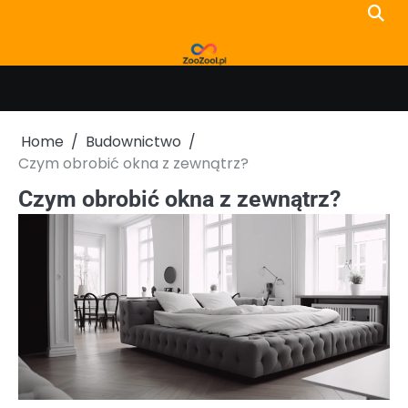
Skip
to
content
Home
Budownictwo
Czym obrobić okna z zewnątrz?
Czym obrobić okna z zewnątrz?