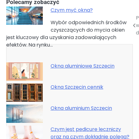
Polecamy zobaczyć
Czym myć okna?
P
Nawigacja
Wybór odpowiednich środków
w
czyszczących do mycia okien
wpisu
d
jest kluczowy dla uzyskania zadowalających
efektów. Na rynku…
Okna aluminiowe Szczecin
Okna Szczecin cennik
Okna aluminium Szczecin
Czym jest pedicure leczniczy
oraz na czym dokładnie polega?