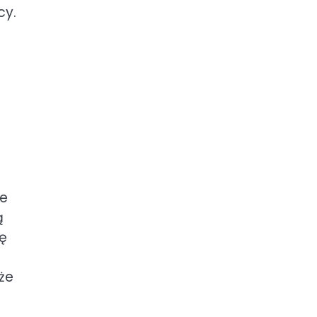
cy.
ne
ą
ię
że