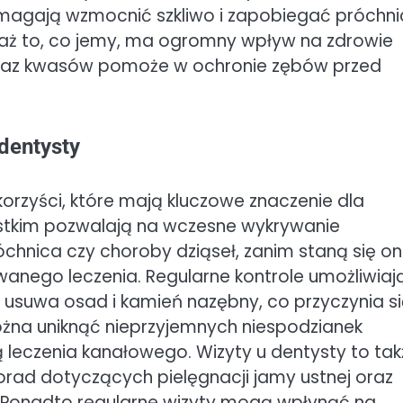
omagają wzmocnić szkliwo i zapobiegać próchni
aż to, co jemy, ma ogromny wpływ na zdrowie
 oraz kwasów pomoże w ochronie zębów przed
 dentysty
korzyści, które mają kluczowe znaczenie dla
ystkim pozwalają na wczesne wykrywanie
chnica czy choroby dziąseł, zanim staną się o
anego leczenia. Regularne kontrole umożliwiaj
e usuwa osad i kamień nazębny, co przyczynia s
można uniknąć nieprzyjemnych niespodzianek
leczenia kanałowego. Wizyty u dentysty to tak
rad dotyczących pielęgnacji jamy ustnej oraz
. Ponadto regularne wizyty mogą wpłynąć na