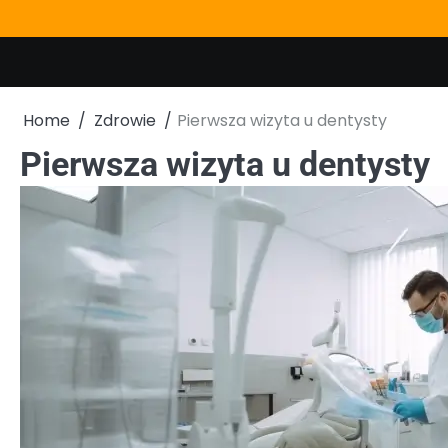
Skip
to
content
Home
Zdrowie
Pierwsza wizyta u dentysty
Pierwsza wizyta u dentysty