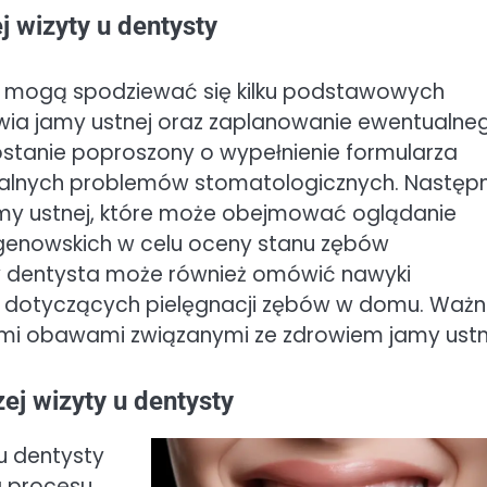
 wizyty u dentysty
ci mogą spodziewać się kilku podstawowych
owia jamy ustnej oraz zaplanowanie ewentualne
zostanie poproszony o wypełnienie formularza
ualnych problemów stomatologicznych. Następn
my ustnej, które może obejmować oglądanie
tgenowskich w celu oceny stanu zębów
ty dentysta może również omówić nawyki
ek dotyczących pielęgnacji zębów w domu. Waż
lkimi obawami związanymi ze zdrowiem jamy ustn
ej wizyty u dentysty
u dentysty
a procesu