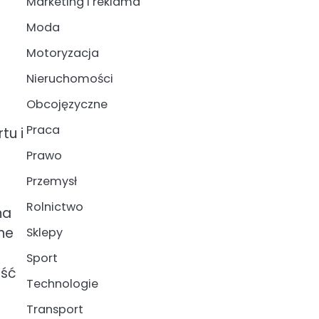
Marketing i reklama
Moda
Motoryzacja
Nieruchomości
Obcojęzyczne
Praca
tu i
Prawo
Przemysł
Rolnictwo
na
ne
Sklepy
Sport
eść
Technologie
Transport