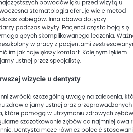
 najczęstszych powodów lęku przed wizytą u
owoczesna stomatologia oferuje wiele metod
odczas zabiegów. Inna obawa dotyczy
arzy podczas wizyty. Pacjenci często boją się
wymagających skomplikowanego leczenia. Ważn
przeszkolony w pracy z pacjentami zestresowany
nić im jak największy komfort. Kolejnym lękiem
amy ustnej przez specjalistę.
rwszej wizycie u dentysty
inni zwrócić szczególną uwagę na zalecenia, kt
tanu zdrowia jamy ustnej oraz przeprowadzonych
ia, które pomogą w utrzymaniu zdrowych zębów 
egularne szczotkowanie zębów co najmniej dwa 
iennie. Dentysta może również polecić stosowan