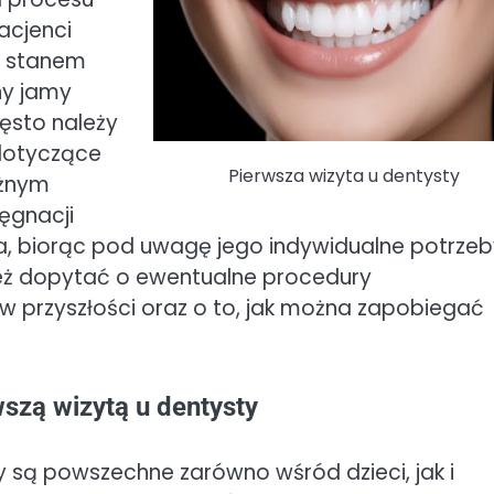
acjenci
h stanem
ny jamy
zęsto należy
 dotyczące
Pierwsza wizyta u dentysty
ażnym
ęgnacji
a, biorąc pod uwagę jego indywidualne potrzeby
ież dopytać o ewentualne procedury
w przyszłości oraz o to, jak można zapobiegać
szą wizytą u dentysty
 są powszechne zarówno wśród dzieci, jak i