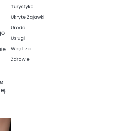
Turystyka
Ukryte Zajawki
Uroda
go
Usługi
ie
Wnętrza
Zdrowie
ne
ej.