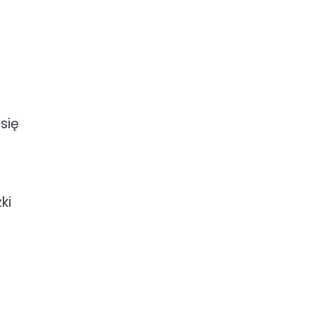
się
ki