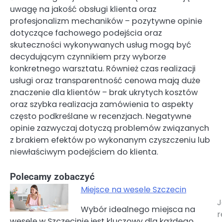
uwagę na jakość obsługi klienta oraz
profesjonalizm mechaników – pozytywne opinie
dotyczące fachowego podejścia oraz
skuteczności wykonywanych usług mogą być
decydującym czynnikiem przy wyborze
konkretnego warsztatu. Również czas realizacji
usługi oraz transparentność cenowa mają duże
znaczenie dla klientów – brak ukrytych kosztów
oraz szybka realizacja zamówienia to aspekty
często podkreślane w recenzjach. Negatywne
opinie zazwyczaj dotyczą problemów związanych
z brakiem efektów po wykonanym czyszczeniu lub
niewłaściwym podejściem do klienta.
Polecamy zobaczyć
Miejsce na wesele Szczecin
J
Nawigacja
Wybór idealnego miejsca na
r
wesele w Szczecinie jest kluczowy dla każdego