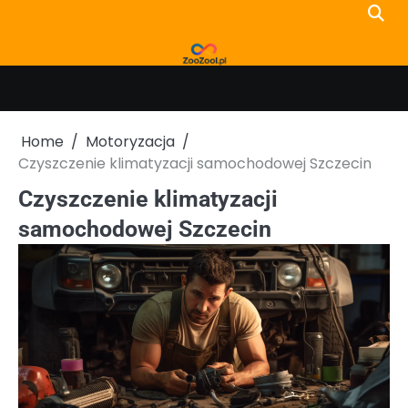
Skip
to
content
Home
Motoryzacja
Czyszczenie klimatyzacji samochodowej Szczecin
Czyszczenie klimatyzacji
samochodowej Szczecin