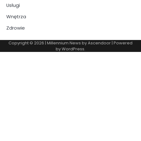
Usługi
Wnętrza
Zdrowie
Copyright © 2026
| Millennium News by
Ascendoor
| Powered
by
WordPress
.