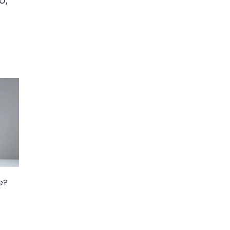
o,
e?