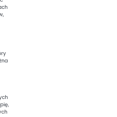
ach
w,
óry
ożna
ych
pię,
ych