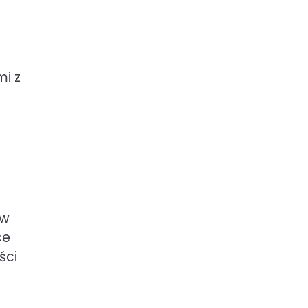
i z
ów
ce
ści