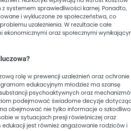
leżnień. Narkotyki wpływają na wzrost kosztów
 z systemem sprawiedliwości karnej. Ponadto,
izowane i wykluczone ze społeczeństwa, co
 problemu uzależnienia. W rezultacie całe
i ekonomicznymi oraz społecznymi wynikającym
kluczowa?
ową rolę w prewencji uzależnień oraz ochronie
programom edukacyjnym młodzież ma szansę
 substancji psychoaktywnych oraz mechanizm
udziom podejmować świadome decyzje dotyczą
nna obejmować nie tylko informacje o szkodliwo
obie w sytuacjach presji rówieśniczej oraz
edukacji jest również angażowanie rodziców i