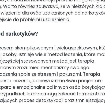
 Warto również zauważyć, że w niektórych kraj
r więzienia dla osób uzależnionych od narkotykó
jście do problemu uzależnienia.
 od narkotyków?
rocesem skomplikowanym i wieloaspektowym, kt
osoby. Istnieje wiele metod leczenia, które m
jczęściej stosowanych metod jest terapia
żnionym zrozumieć mechanizmy swojego
radzenia sobie ze stresem i pokusami. Terapia
cesie leczenia, ponieważ umożliwia pacjentom
wsparcie emocjonalne od innych osób borykając
przypadkach lekarze mogą zalecać farmakotera
jących proces detoksykacji oraz zmniejszając