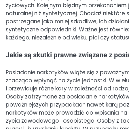
życiowych. Kolejnym błędnym przekonaniem jes
naturalnej niż syntetycznej. Chociaż niektó
postrzegane jako mniej szkodliwe, ich działa
syntetyczne odpowiedniki. Ważne jest równie
każdego, niezależnie od wieku, płci czy statu
Jakie są skutki prawne związane z po
Posiadanie narkotyków wiąże się z poważny
znacząco wpłynąć na życie jednostki. W wie
i przewiduje różne kary w zależności od rodza
Osoby zatrzymane za posiadanie narkotykó
poważniejszych przypadkach nawet karą poz
narkotyków może prowadzić do wpisania na l
życia zawodowego i osobistego. Osoby z tak
pracy lub uzyskaniu kredytu. W przypadku 