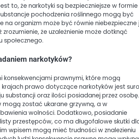
t to, że narkotyki są bezpieczniejsze w formie
re substancje pochodzenia roślinnego mogą być
nie na organizm może być równie niebezpieczne 
ż zrozumienie, że uzależnienie może dotknąć
su społecznego.
siadaniem narkotyków?
mi konsekwencjami prawnymi, które mogą
lu krajach prawo dotyczące narkotyków jest su
ju substancji oraz ilości posiadanej przez osobę
w mogą zostać ukarane grzywną, a w
bawienia wolności. Dodatkowo, posiadanie
isty przestępców, co ma długofalowe skutki dl
im wpisem mogą mieć trudności w znalezieniu
młodych ludzi konsekwencje prawne mogą wpłyn