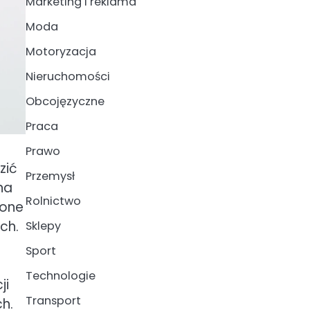
Marketing i reklama
Moda
Motoryzacja
Nieruchomości
Obcojęzyczne
Praca
Prawo
zić
Przemysł
na
Rolnictwo
ione
ch.
Sklepy
Sport
Technologie
ji
Transport
h.