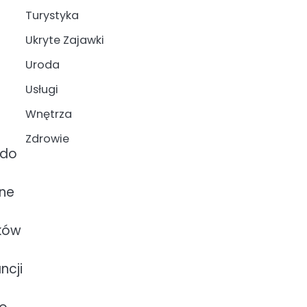
Turystyka
Ukryte Zajawki
Uroda
Usługi
Wnętrza
Zdrowie
 do
one
yków
ncji