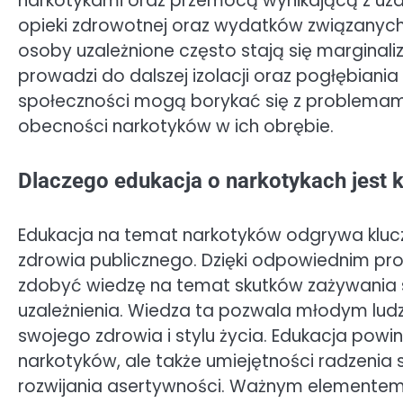
narkotykami oraz przemocą wynikającą z uza
opieki zdrowotnej oraz wydatków związanych
osoby uzależnione często stają się marginal
prowadzi do dalszej izolacji oraz pogłębiania
społeczności mogą borykać się z problemam
obecności narkotyków w ich obrębie.
Dlaczego edukacja o narkotykach jest 
Edukacja na temat narkotyków odgrywa klucz
zdrowia publicznego. Dzięki odpowiednim 
zdobyć wiedzę na temat skutków zażywania
uzależnienia. Wiedza ta pozwala młodym l
swojego zdrowia i stylu życia. Edukacja powi
narkotyków, ale także umiejętności radzenia s
rozwijania asertywności. Ważnym elementem 