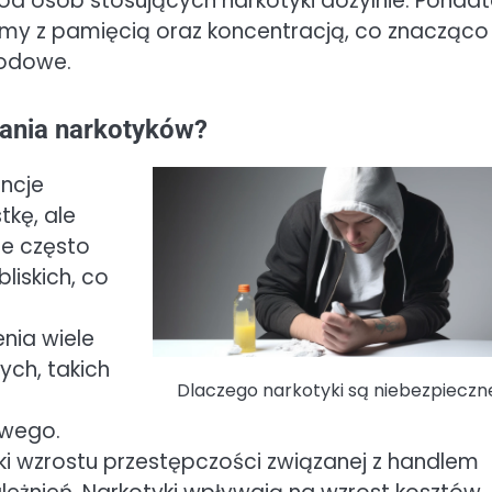
ód osób stosujących narkotyki dożylnie. Ponadt
y z pamięcią oraz koncentracją, co znacząco
wodowe.
ania narkotyków?
ncje
tkę, ale
ne często
liskich, co
nia wiele
ych, takich
Dlaczego narkotyki są niebezpieczn
owego.
ki wzrostu przestępczości związanej z handlem