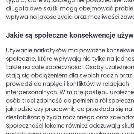
typu C, które są szczególnie powszechne wśr
długofalowe skutki mogą obejmować problem
wpływa na jakość życia oraz możliwości za
Jakie są społeczne konsekwencje używ
Używanie narkotyków ma poważne konsekwe
społeczne, które wpływają nie tylko na jednos
także na całe społeczności. Osoby uzależnio
stają się obciążeniem dla swoich rodzin oraz b
prowadzi do napięć i konfliktów w relacjach
interpersonalnych. W miarę postępu uzależnie
osób traci zdolność do pełnienia ról społeczn
jak rodzic czy pracownik, co przekłada się na
destabilizację życia rodzinnego oraz zawod
Społeczności lokalne również odczuwają skut