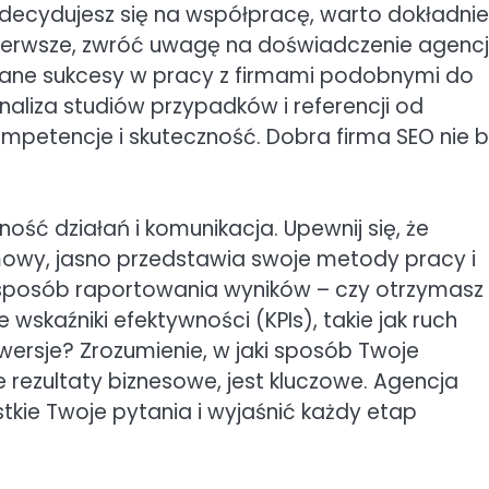
zdecydujesz się na współpracę, warto dokładnie
pierwsze, zwróć uwagę na doświadczenie agencji
owane sukcesy w pracy z firmami podobnymi do
aliza studiów przypadków i referencji od
ompetencje i skuteczność. Dobra firma SEO nie b
ść działań i komunikacja. Upewnij się, że
mowy, jasno przedstawia swoje metody pracy i
o sposób raportowania wyników – czy otrzymasz
wskaźniki efektywności (KPIs), takie jak ruch
wersje? Zrozumienie, w jaki sposób Twoje
e rezultaty biznesowe, jest kluczowe. Agencja
ie Twoje pytania i wyjaśnić każdy etap