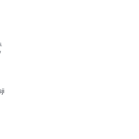
.
w
ji