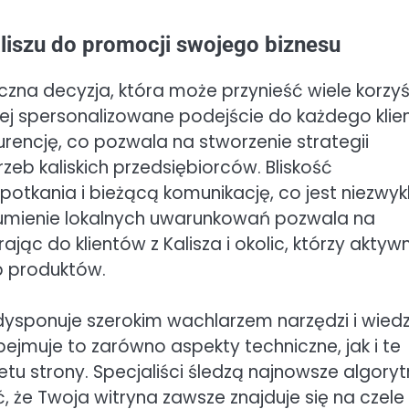
liszu do promocji swojego biznesu
iczna decyzja, która może przynieść wiele korzyś
iej spersonalizowane podejście do każdego klie
kurencję, co pozwala na stworzenie strategii
eb kaliskich przedsiębiorców. Bliskość
otkania i bieżącą komunikację, co jest niezwyk
ozumienie lokalnych uwarunkowań pozwala na
jąc do klientów z Kalisza i okolic, którzy aktyw
b produktów.
dysponuje szerokim wachlarzem narzędzi i wiedz
bejmuje to zarówno aspekty techniczne, jak i te
tu strony. Specjaliści śledzą najnowsze algory
, że Twoja witryna zawsze znajduje się na czele