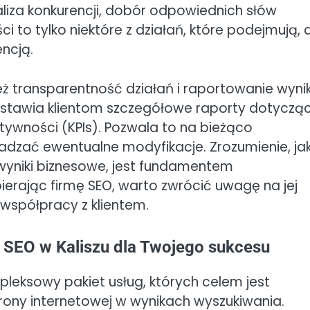
liza konkurencji, dobór odpowiednich słów
i to tylko niektóre z działań, które podejmują, 
ncją.
 transparentność działań i raportowanie wyni
edstawia klientom szczegółowe raporty dotyczą
tywności (KPIs). Pozwala to na bieżąco
dzać ewentualne modyfikacje. Zrozumienie, ja
 wyniki biznesowe, jest fundamentem
erając firmę SEO, warto zwrócić uwagę na jej
 współpracy z klientem.
 SEO w Kaliszu dla Twojego sukcesu
mpleksowy pakiet usług, których celem jest
rony internetowej w wynikach wyszukiwania.