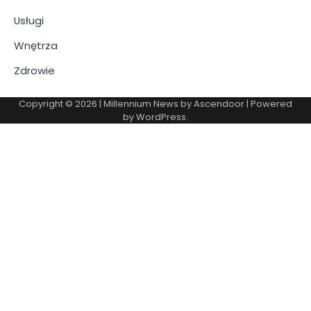
Usługi
Wnętrza
Zdrowie
Copyright © 2026
| Millennium News by
Ascendoor
| Powered
by
WordPress
.