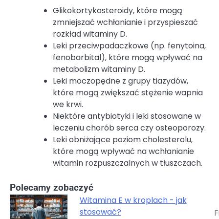
Glikokortykosteroidy, które mogą
zmniejszać wchłanianie i przyspieszać
rozkład witaminy D.
Leki przeciwpadaczkowe (np. fenytoina,
fenobarbital), które mogą wpływać na
metabolizm witaminy D.
Leki moczopędne z grupy tiazydów,
które mogą zwiększać stężenie wapnia
we krwi.
Niektóre antybiotyki i leki stosowane w
leczeniu chorób serca czy osteoporozy.
Leki obniżające poziom cholesterolu,
które mogą wpływać na wchłanianie
witamin rozpuszczalnych w tłuszczach.
Polecamy zobaczyć
Witamina E w kroplach - jak
stosować?
F
Nawigacja