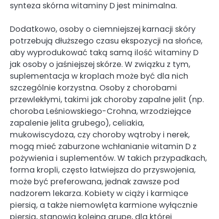
synteza skórna witaminy D jest minimalna.
Dodatkowo, osoby o ciemniejszej karnacji skóry
potrzebują dłuższego czasu ekspozycji na słońce,
aby wyprodukować taką samą ilość witaminy D
jak osoby o jaśniejszej skórze. W związku z tym,
suplementacja w kroplach może być dla nich
szczególnie korzystna. Osoby z chorobami
przewlekłymi, takimi jak choroby zapalne jelit (np.
choroba Leśniowskiego-Crohna, wrzodziejące
zapalenie jelita grubego), celiakia,
mukowiscydoza, czy choroby wątroby i nerek,
mogą mieć zaburzone wchłanianie witamin D z
pożywienia i suplementów. W takich przypadkach,
forma kropli, często łatwiejsza do przyswojenia,
może być preferowana, jednak zawsze pod
nadzorem lekarza. Kobiety w ciąży i karmiące
piersią, a także niemowlęta karmione wyłącznie
piersią, stanowią kolejną grupę, dla której