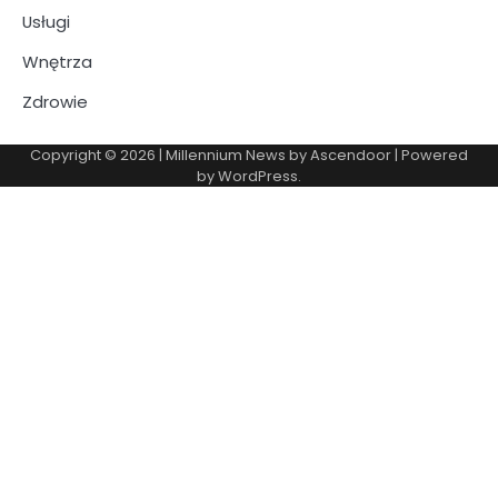
Usługi
Wnętrza
Zdrowie
Copyright © 2026
| Millennium News by
Ascendoor
| Powered
by
WordPress
.