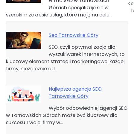
Firma SEO w Tarnowskich
s
Górach specjalizuje się w
wpisu
b
szerokim zakresie usług, które mają na celu…
Seo Tarnowskie Góry
SEO, czyli optymalizacja dla
wyszukiwarek internetowych, to
kluczowy element strategii marketingowej każdej
firmy, niezależnie od…
Najlepsza agencja SEO
Tarnowskie Góry
Wybór odpowiedniej agencji SEO
w Tarnowskich Górach może być kluczowy dla
sukcesu Twojej firmy w…