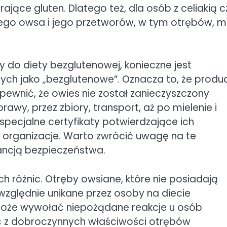
jące gluten. Dlatego też, dla osób z celiakią c
kłego owsa i jego przetworów, w tym otrębów, 
do diety bezglutenowej, konieczne jest
ych jako „bezglutenowe”. Oznacza to, że produ
ewnić, że owies nie został zanieczyszczony
wy, przez zbiory, transport, aż po mielenie i
specjalne certyfikaty potwierdzające ich
organizacje. Warto zwrócić uwagę na te
ancją bezpieczeństwa.
h różnic. Otręby owsiane, które nie posiadają
względnie unikane przez osoby na diecie
u może wywołać niepożądane reakcje u osób
tać z dobroczynnych właściwości otrębów