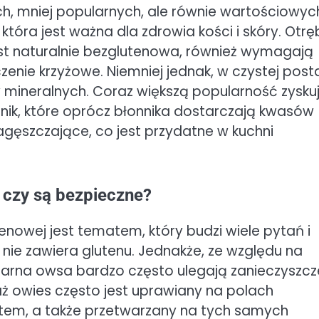
h, mniej popularnych, ale równie wartościowyc
 która jest ważna dla zdrowia kości i skóry. Otrę
est naturalnie bezglutenowa, również wymagają
enie krzyżowe. Niemniej jednak, w czystej posta
 mineralnych. Coraz większą popularność zysku
sznik, które oprócz błonnika dostarczają kwasów
gęszczające, co jest przydatne w kuchni
 czy są bezpieczne?
nowej jest tematem, który budzi wiele pytań i
 nie zawiera glutenu. Jednakże, ze względu na
ziarna owsa bardzo często ulegają zanieczyszcz
aż owies często jest uprawiany na polach
ytem, a także przetwarzany na tych samych