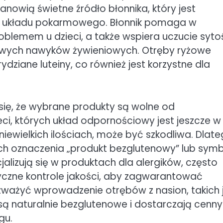
anowią świetne źródło błonnika, który jest
a układu pokarmowego. Błonnik pomaga w
lemem u dzieci, a także wspiera uczucie sytoś
wych nawyków żywieniowych. Otręby ryżowe
dziane luteiny, co również jest korzystne dla
ię, że wybrane produkty są wolne od
ci, których układ odpornościowy jest jeszcze w
niewielkich ilościach, może być szkodliwa. Dlat
ach oznaczenia „produkt bezglutenowy” lub sym
jalizują się w produktach dla alergików, często
styczne kontrole jakości, aby zagwarantować
ważyć wprowadzenie otrębów z nasion, takich 
ż są naturalnie bezglutenowe i dostarczają cenn
gu.