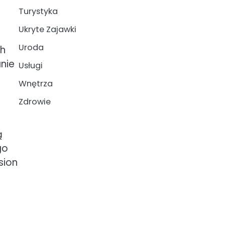
Turystyka
Ukryte Zajawki
Uroda
ch
nie
Usługi
Wnętrza
Zdrowie
h
ą
go
sion