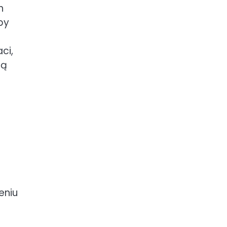
h
by
ci,
ją
eniu