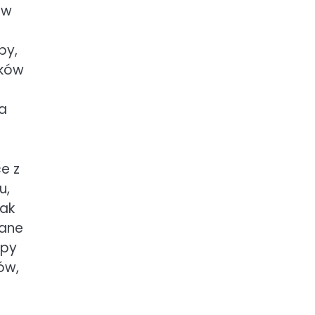
ów
by,
ików
 a
e z
u,
jak
iane
upy
ów,