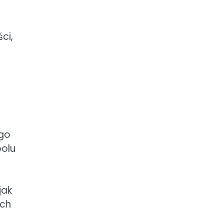
ci,
ego
bolu
jak
ych