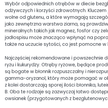
Wybór odpowiednich otrębów w diecie bezgl
odżywczych i korzyści zdrowotnych. Kluczem j
wolne od glutenu, a które wymagają szczegól
jako zewnętrzna warstwa ziarna, są prawdziwą
mineralnych takich jak magnez, fosfor czy żel
jadłospisu może znacząco wpłynąć na popraw
także na uczucie sytości, co jest pomocne w k
Najczęściej rekomendowane i powszechnie d
ryżu i kukurydzy. Otręby ryżowe, będące pr
są bogate w błonnik rozpuszczalny i nierozpu
gamma-oryzanol, który może pomagać w obni
z kolei dostarczają sporej ilości błonnika, lu
B. Oba te rodzaje są zazwyczaj łatwo dostęp
owsianek (przygotowanych z bezglutenowych