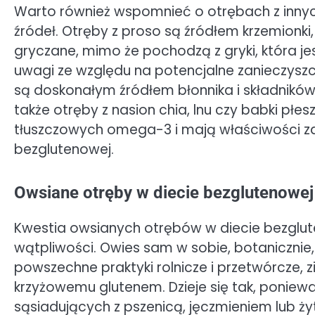
Warto również wspomnieć o otrębach z innyc
źródeł. Otręby z proso są źródłem krzemionki,
gryczane, mimo że pochodzą z gryki, która j
uwagi ze względu na potencjalne zanieczyszcz
są doskonałym źródłem błonnika i składników
także otręby z nasion chia, lnu czy babki płe
tłuszczowych omega-3 i mają właściwości za
bezglutenowej.
Owsiane otręby w diecie bezglutenowej
Kwestia owsianych otrębów w diecie bezglute
wątpliwości. Owies sam w sobie, botanicznie,
powszechne praktyki rolnicze i przetwórcze, 
krzyżowemu glutenem. Dzieje się tak, poniew
sąsiadujących z pszenicą, jęczmieniem lub ż