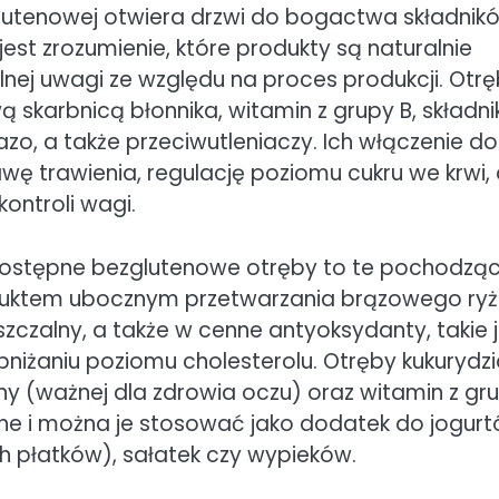
utenowej otwiera drzwi do bogactwa składnik
est zrozumienie, które produkty są naturalnie
nej uwagi ze względu na proces produkcji. Otrę
 skarbnicą błonnika, witamin z grupy B, składn
azo, a także przeciwutleniaczy. Ich włączenie do
ę trawienia, regulację poziomu cukru we krwi,
ontroli wagi.
ostępne bezglutenowe otręby to te pochodząc
oduktem ubocznym przetwarzania brązowego ryż
szczalny, a także w cenne antyoksydanty, takie 
żaniu poziomu cholesterolu. Otręby kukurydz
teiny (ważnej dla zdrowia oczu) oraz witamin z gr
ne i można je stosować jako dodatek do jogurt
 płatków), sałatek czy wypieków.