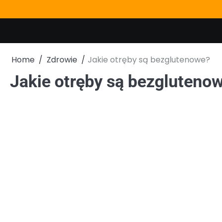
Skip
to
content
Home
Zdrowie
Jakie otręby są bezglutenowe?
Jakie otręby są bezgluteno