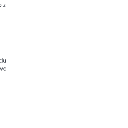
b z
ędu
owe