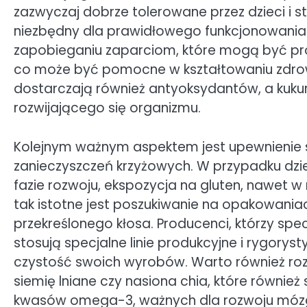
zazwyczaj dobrze tolerowane przez dzieci i st
niezbędny dla prawidłowego funkcjonowani
zapobieganiu zaparciom, które mogą być prob
co może być pomocne w kształtowaniu zdro
dostarczają również antyoksydantów, a kukury
rozwijającego się organizmu.
Kolejnym ważnym aspektem jest upewnienie s
zanieczyszczeń krzyżowych. W przypadku dzie
fazie rozwoju, ekspozycja na gluten, nawet w 
tak istotne jest poszukiwanie na opakowani
przekreślonego kłosa. Producenci, którzy spec
stosują specjalne linie produkcyjne i rygory
czystość swoich wyrobów. Warto również roz
siemię lniane czy nasiona chia, które równie
kwasów omega-3, ważnych dla rozwoju móz