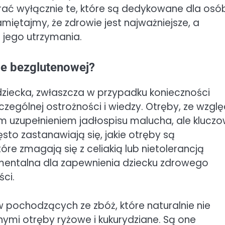
rać wyłącznie te, które są dedykowane dla osó
miętajmy, że zdrowie jest najważniejsze, a
jego utrzymania.
cie bezglutenowej?
iecka, zwłaszcza w przypadku konieczności
ególnej ostrożności i wiedzy. Otręby, ze wzgl
 uzupełnieniem jadłospisu malucha, ale klucz
sto zastanawiają się, jakie otręby są
óre zmagają się z celiakią lub nietolerancją
amentalna dla zapewnienia dziecku zdrowego
ści.
pochodzących ze zbóż, które naturalnie nie
nnymi otręby ryżowe i kukurydziane. Są one