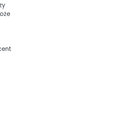
zy
może
cent