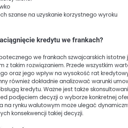
iwko
ich szanse na uzyskanie korzystnego wyroku
aciągnięcie kredytu we frankach?
ipotecznego we frankach szwajcarskich istotne 
ym z takim rozwiązaniem. Przede wszystkim war
go oraz jego wpływ na wysokość rat kredytow
ny również dokładnie analizować warunki umo
bsługą kredytu. Ważne jest także skonsultowan
ed podjęciem decyzji o wyborze konkretnej ofe
cja na rynku walutowym może ulegać dynamicz
h konsekwencji takiej decyzji.