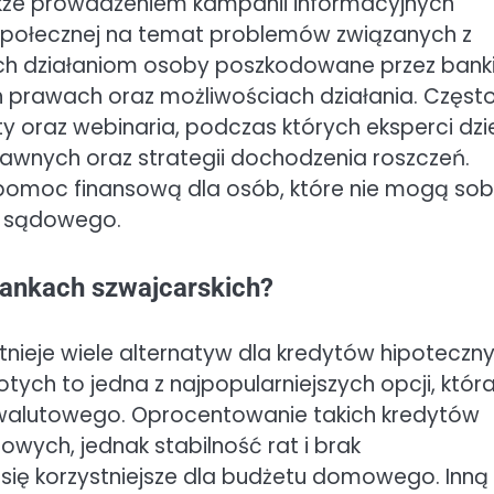
także prowadzeniem kampanii informacyjnych
społecznej na temat problemów związanych z
 ich działaniom osoby poszkodowane przez bank
 prawach oraz możliwościach działania. Częst
ty oraz webinaria, podczas których eksperci dzi
awnych oraz strategii dochodzenia roszczeń.
pomoc finansową dla osób, które nie mogą sob
a sądowego.
frankach szwajcarskich?
tnieje wiele alternatyw dla kredytów hipoteczn
otych to jedna z najpopularniejszych opcji, któr
u walutowego. Oprocentowanie takich kredytów
wych, jednak stabilność rat i brak
ię korzystniejsze dla budżetu domowego. Inną