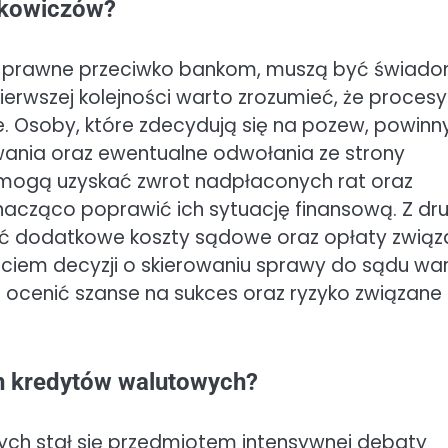
nkowiczów?
nia prawne przeciwko bankom, muszą być świado
erwszej kolejności warto zrozumieć, że procesy
 Osoby, które zdecydują się na pozew, powinn
nia oraz ewentualne odwołania ze strony
mogą uzyskać zwrot nadpłaconych rat oraz
acząco poprawić ich sytuację finansową. Z dru
ść dodatkowe koszty sądowe oraz opłaty zwią
ęciem decyzji o skierowaniu sprawy do sądu wa
 ocenić szanse na sukces oraz ryzyko związane 
h kredytów walutowych?
ch stał się przedmiotem intensywnej debaty