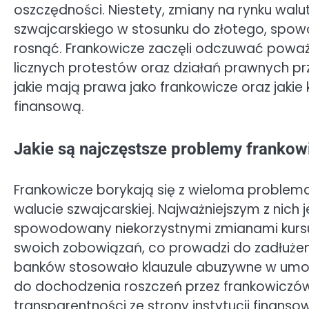
oszczędności. Niestety, zmiany na rynku wal
szwajcarskiego w stosunku do złotego, spow
rosnąć. Frankowicze zaczęli odczuwać powa
licznych protestów oraz działań prawnych pr
jakie mają prawa jako frankowicze oraz jaki
finansową.
Jakie są najczęstsze problemy franko
Frankowicze borykają się z wieloma problem
walucie szwajcarskiej. Najważniejszym z nich
spowodowany niekorzystnymi zmianami kursu
swoich zobowiązań, co prowadzi do zadłużen
banków stosowało klauzule abuzywne w um
do dochodzenia roszczeń przez frankowiczów. 
transparentności ze strony instytucji finan