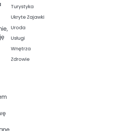
a
Turystyka
Ukryte Zajawki
Uroda
ie,
ję
Usługi
Wnętrza
Zdrowie
iem
wę
wane