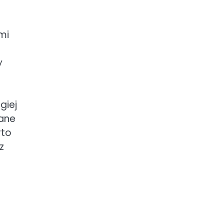
mi
y
giej
zane
rto
z