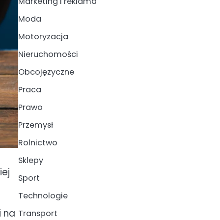
Marketing i reklama
Moda
Motoryzacja
Nieruchomości
Obcojęzyczne
Praca
Prawo
Przemysł
Rolnictwo
Sklepy
iej
Sport
Technologie
i na
Transport