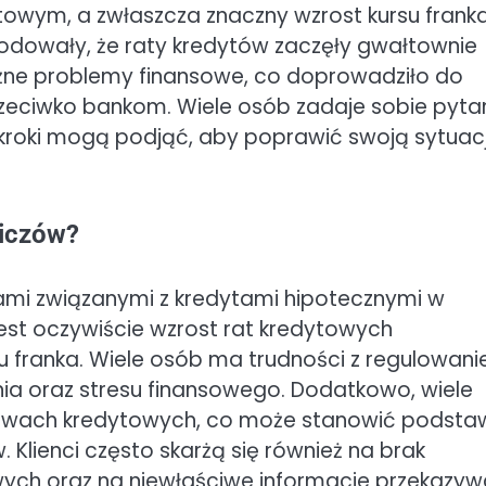
utowym, a zwłaszcza znaczny wzrost kursu frank
odowały, że raty kredytów zaczęły gwałtownie
żne problemy finansowe, co doprowadziło do
zeciwko bankom. Wiele osób zadaje sobie pytan
e kroki mogą podjąć, aby poprawić swoją sytuac
wiczów?
ami związanymi z kredytami hipotecznymi w
 jest oczywiście wzrost rat kredytowych
 franka. Wiele osób ma trudności z regulowan
ia oraz stresu finansowego. Dodatkowo, wiele
owach kredytowych, co może stanowić podsta
Klienci często skarżą się również na brak
sowych oraz na niewłaściwe informacje przekazy