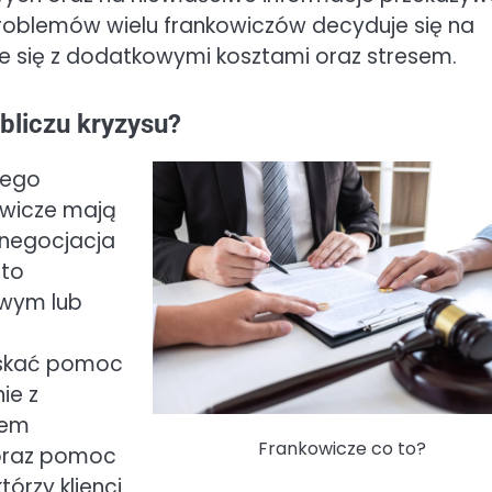
roblemów wielu frankowiczów decyduje się na
e się z dodatkowymi kosztami oraz stresem.
bliczu kryzysu?
nego
owicze mają
renegocjacja
rto
wym lub
yskać pomoc
ie z
iem
Frankowicze co to?
 oraz pomoc
órzy klienci