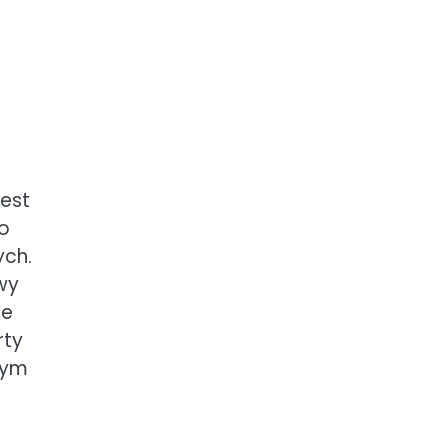
jest
to
ych.
wy
ie
rty
nym