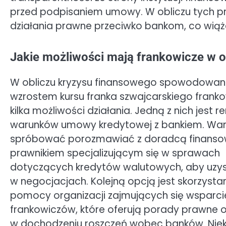
przed podpisaniem umowy. W obliczu tych p
działania prawne przeciwko bankom, co wiąż
Jakie możliwości mają frankowicze w o
W obliczu kryzysu finansowego spowodowa
wzrostem kursu franka szwajcarskiego frank
kilka możliwości działania. Jedną z nich jest 
warunków umowy kredytowej z bankiem. Wa
spróbować porozmawiać z doradcą finanso
prawnikiem specjalizującym się w sprawach
dotyczących kredytów walutowych, aby uz
w negocjacjach. Kolejną opcją jest skorzystan
pomocy organizacji zajmujących się wsparc
frankowiczów, które oferują porady prawne
w dochodzeniu roszczeń wobec banków. Niekt