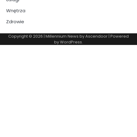
Wnętrza
Zdrowie
Copyright © 2026
| Millennium News by
Ascendoor
| Powered
by
WordPress
.