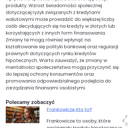
produkty. Wzrost świadomości społecznej
dotyczącej ryzyk związanych z kredytami
walutowymi może prowadzić do większej liczby
osób decydujących się na kredyty w złotych lub
korzystających z innych form finansowania.
Zmiany te mogą również wpłynąć na
kształtowanie się polityki bankowej oraz regulacji
prawnych dotyczących rynku kredytów
hipotecznych. Warto zauważyć, że zmiany w
mentalności społeczeństwa mogą przyczynić się
do lepszej ochrony konsumentów oraz
promowania odpowiedzialnego podejścia do
zarządzania finansami osobistymi.
Polecamy zobaczyć
Frankowicze kto to?
F
Nawigacja
Frankowicze to osoby, które
c
zaciągnęły kredyty hipoteczne w