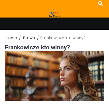
Skip
to
content
Home
Prawo
Frankowicze kto winny?
Frankowicze kto winny?