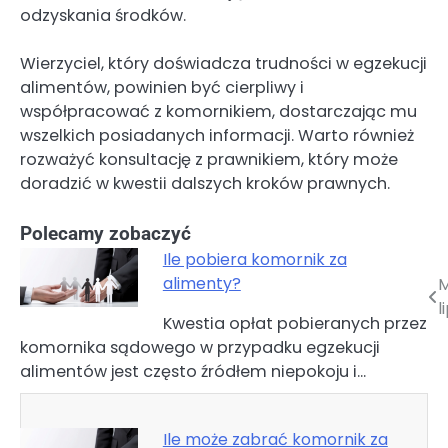
odzyskania środków.
Wierzyciel, który doświadcza trudności w egzekucji
alimentów, powinien być cierpliwy i
współpracować z komornikiem, dostarczając mu
wszelkich posiadanych informacji. Warto również
rozważyć konsultację z prawnikiem, który może
doradzić w kwestii dalszych kroków prawnych.
Polecamy zobaczyć
Ile pobiera komornik za
alimenty?
M
Nawigacja
l
Kwestia opłat pobieranych przez
wpisu
komornika sądowego w przypadku egzekucji
alimentów jest często źródłem niepokoju i…
Ile może zabrać komornik za