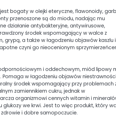
 jest bogaty w olejki eteryczne, flawonoidy, garb
enty przenoszone są do miodu, nadając mu
lne działanie antybakteryjne, antywirusowe,
 sprawdzony środek wspomagający w walce z
, grypą, a także w łagodzeniu objawów kaszlu i
i napotne czyni go nieocenionym sprzymierzeńc
 odpornościowym i oddechowym, miód lipowy 
y. Pomaga w łagodzeniu objawów niestrawności
turalny środek wspomagający przy problemach 
ralnym zamiennikiem cukru, jednak w
tarcza organizmowi cennych witamin i minerałó
lukozy we krwi. Jest to więc produkt, który w
o zdrowie i dobre samopoczucie.