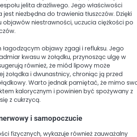
zespołu jelita drażliwego. Jego właściwości
a jest niezbędna do trawienia tłuszczów. Dzięki
objawów niestrawności, uczucia ciężkości po
zczów.
m łagodzącym objawy zgagi i refluksu. Jego
dmiar kwasu w żołądku, przynosząc ulgę w
 sugerują również, że miód lipowy może
 żołądka i dwunastnicy, chroniąc ją przed
łądkowy. Warto jednak pamiętać, że mimo sw
ktem kalorycznym i powinien być spożywany z
ię z cukrzycą.
 nerwowy i samopoczucie
ści fizycznych, wykazuje również zauważalny