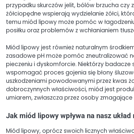
przypadku skurczów jelit, bólów brzucha czy 
żółciopędne wspierają wydzielanie żółci, któr
temu miód lipowy może pomóc w łagodzeniu 
posiłku oraz problemów z wchłanianiem tłus
Miód lipowy jest również naturalnym środkie
zasadowe pH może pomóc zneutralizować na
pieczeniu i dyskomforcie. Niektórzy badacze
wspomagać proces gojenia się błony śluzowej
uszkodzeniami powodowanymi przez kwas żo
dobroczynnych właściwości, miód jest produ
umiarem, zwłaszcza przez osoby zmagające s
Jak miód lipowy wpływa na nasz układ
Miód lipowy, oprócz swoich licznych właściwo