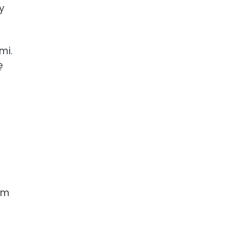
y
mi.
ę
em
.