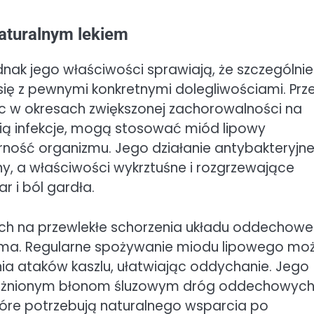
naturalnym lekiem
nak jego właściwości sprawiają, że szczególnie
ę z pewnymi konkretnymi dolegliwościami. Prz
ec w okresach zwiększonej zachorowalności na
apią infekcje, mogą stosować miód lipowy
rność organizmu. Jego działanie antybakteryjne
 a właściwości wykrztuśne i rozgrzewające
r i ból gardła.
ych na przewlekłe schorzenia układu oddechowe
 astma. Regularne spożywanie miodu lipowego mo
nia ataków kaszlu, ułatwiając oddychanie. Jego
drażnionym błonom śluzowym dróg oddechowych
tóre potrzebują naturalnego wsparcia po