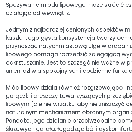
Spożywanie miodu lipowego może skrócić czas 
działając od wewnątrz.
Jednym z najbardziej cenionych aspektów mi
kaszlu. Jego gęsta konsystencja tworzy ochr
przynosząc natychmiastową ulgę w drapaniu i
lipowego pomaga rozrzedzić zalegającą wydz
odkrztuszanie. Jest to szczególnie ważne w 
uniemożliwia spokojny sen i codzienne funkcj
Miód lipowy działa również rozgrzewająco i
gorączki i dreszczy towarzyszących przezięb
lipowym (ale nie wrzątku, aby nie zniszczyć c
naturalnym mechanizmem obronnym organiz
Ponadto, jego działanie przeciwzapalne poma
śluzowych gardła, łagodząc ból i dyskomfort