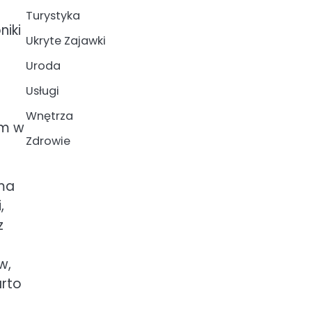
Turystyka
niki
Ukryte Zajawki
Uroda
Usługi
Wnętrza
em w
Zdrowie
ma
,
z
w,
arto