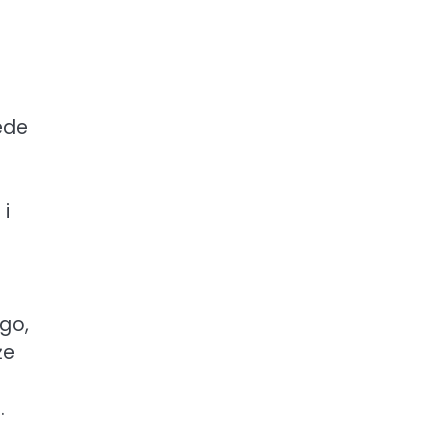
ede
 i
go,
że
.