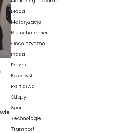
Marketing i reklama
Moda
Motoryzacja
Nieruchomości
Obcojęzyczne
Praca
Prawo
h
Przemysł
Rolnictwo
Sklepy
Sport
twie
Technologie
Transport