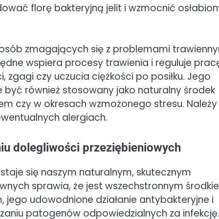
ać florę bakteryjną jelit i wzmocnić osłabion
osób zmagających się z problemami trawienny
ędne wspiera procesy trawienia i reguluje prac
i, zgagi czy uczucia ciężkości po posiłku. Jego
e być również stosowany jako naturalny środek
em czy w okresach wzmożonego stresu. Należy
 ewentualnych alergiach.
u dolegliwości przeziębieniowych
 staje się naszym naturalnym, skutecznym
wnych sprawia, że jest wszechstronnym środki
m, jego udowodnione działanie antybakteryjne i
aniu patogenów odpowiedzialnych za infekcję