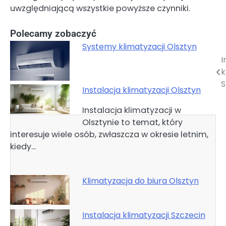
uwzględniającą wszystkie powyższe czynniki.
Polecamy zobaczyć
Systemy klimatyzacji Olsztyn
I
Nawigacja
k
wpisu
S
Instalacja klimatyzacji Olsztyn
Instalacja klimatyzacji w
Olsztynie to temat, który
interesuje wiele osób, zwłaszcza w okresie letnim,
kiedy…
Klimatyzacja do biura Olsztyn
Instalacja klimatyzacji Szczecin