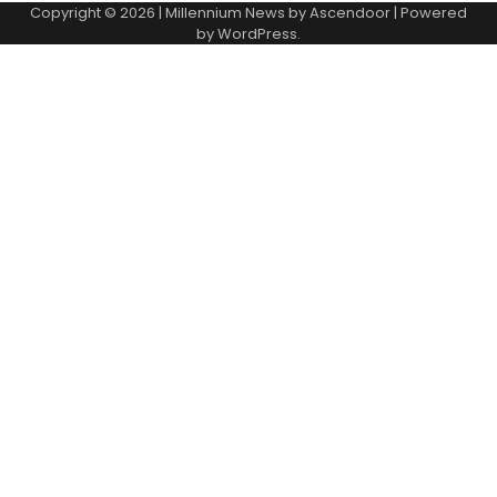
Copyright © 2026
| Millennium News by
Ascendoor
| Powered
by
WordPress
.