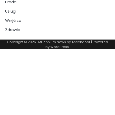
Uroda
Usługi
Wnętrza
Zdrowie
Copyright © 2026
| Millennium News by
Ascendoor
| Powered
by
WordPress
.