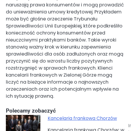
naruszają prawa konsumentów i mogą prowadzić
do unieważnienia umowy kredytowej. Przykładem
może być głośne orzeczenie Trybunału
Sprawiedliwości Unii Europejskiej, które podkreśliło
konieczność ochrony konsumentów przed
nieuczciwymi praktykami banków. Takie wyroki
stanowią ważny krok w kierunku zapewnienia
sprawiedliwości dla osób zadłużonych oraz mogą
przyczynić się do wzrostu liczby pozytywnych
rozstrzygnięć w sprawach frankowych. Klienci
kancelarii frankowych w Zielonej Górze mogą
liczyć na bieżące informacje o najnowszych
orzeczeniach oraz ich potencjalnym wpływie na
ich sytuację prawną.
Polecamy zobaczyć
Kancelaria frankowa Chorzów
I
Nawigacja
Kancelaria frankowa Chorzów: w