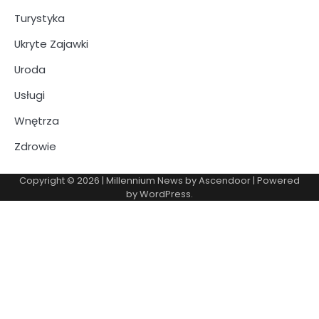
Turystyka
Ukryte Zajawki
Uroda
Usługi
Wnętrza
Zdrowie
Copyright © 2026
| Millennium News by
Ascendoor
| Powered
by
WordPress
.