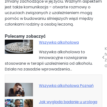
zmiany zachodzące w jej życiu. Ważnym aspektem
jest także komunikacja – otwarte rozmowy o
uczuciach związanych z uzależnieniem mogą
pomóc w budowaniu silniejszych więzi między
członkami rodziny a osobą leczoną.
Polecamy zobaczyć
Wszywka alkoholowa
K
Nawigacja
Wszywka alkoholowa to
f
innowacyjne rozwiązanie
wpisu
Z
stosowane w terapii uzależnienia od alkoholu.
G
Działa na zasadzie wprowadzenia…
Wszywka alkoholowa Poznań
Jak wygląda badanie u urologa