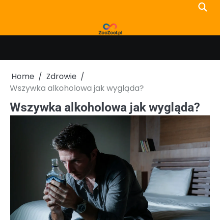
Skip
to
content
Home
Zdrowie
Wszywka alkoholowa jak wygląda?
Wszywka alkoholowa jak wygląda?