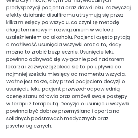
wielu czynników, w tym od indywidualnych
predyspozycji pacjenta oraz dawki leku. Zazwyczaj
efekty działania disulfiramu utrzymują się przez
kilka miesięcy po wszyciu, co czyni tę metodę
długoterminowym rozwiązaniem w walce z
uzależnieniem od alkoholu. Pacjenci często pytają
o możliwość usunięcia wszywki oraz o to, kiedy
można to zrobić bezpiecznie. Usunięcie leku
powinno odbywać się wyłącznie pod nadzorem
lekarza i zazwyczaj zaleca się to po upływie co
najmniej sześciu miesięcy od momentu wszycia.
Ważne jest także, aby przed podjęciem decyzji o
usunięciu leku pacjent przeszedł odpowiednią
ocenę stanu zdrowia oraz omówił swoje postępy
w terapii z terapeutą. Decyzja o usunięciu wszywki
powinna być dobrze przemyślana i oparta na
solidnych podstawach medycznych oraz
psychologicznych.