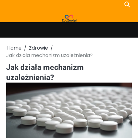
Skip
to
content
Home
Zdrowie
Jak działa mechanizm uzależnienia?
Jak działa mechanizm
uzależnienia?