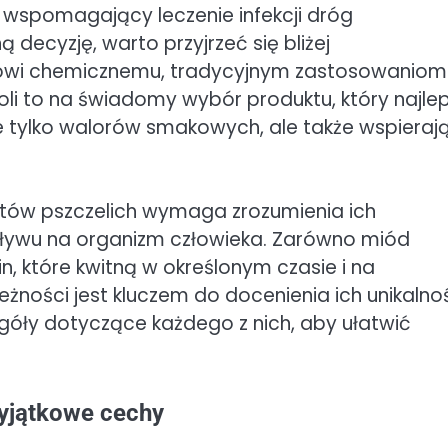
 wspomagający leczenie infekcji dróg
ecyzję, warto przyjrzeć się bliżej
dowi chemicznemu, tradycyjnym zastosowaniom 
i to na świadomy wybór produktu, który najlep
e tylko walorów smakowych, ale także wspieraj
tów pszczelich wymaga zrozumienia ich
ływu na organizm człowieka. Zarówno miód
lin, które kwitną w określonym czasie i na
żności jest kluczem do docenienia ich unikalnoś
góły dotyczące każdego z nich, aby ułatwić
yjątkowe cechy