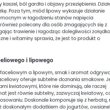
aszel, ból gardła i objawy przeziębienia. Dział
ę. Poza tym, miód lipowy wykazuje działanie
 pomocnym w łagodzeniu stanów napięcia
również polecany dla osób zmagających się z
ąc trawienie i łagodząc dolegliwości żołądk
e i witaminy sprawia, że jest to produkt o
eliowego i lipowego
faceliowym a lipowym, smak i aromat odgryw
aceliowy oferuje subtelne doznania smakowe. J
ami kwiatowymi, które nie dominują, ale raczej
mat jest równie subtelny, zazwyczaj kwiatowy, c
tosowaniu. Doskonale komponuje się z herbatą, 
ież doskonałym dodatkiem do jogurtów, owsiane