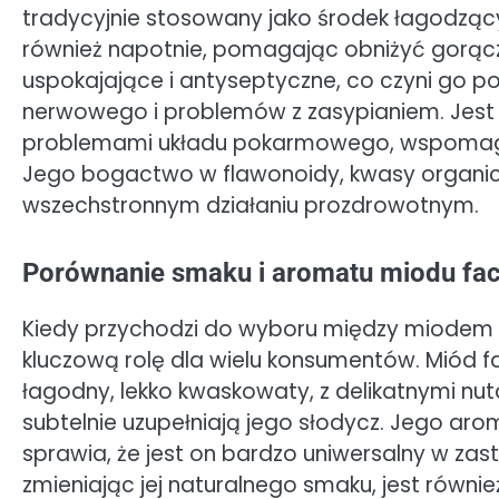
tradycyjnie stosowany jako środek łagodzący k
również napotnie, pomagając obniżyć gorączk
uspokajające i antyseptyczne, co czyni go
nerwowego i problemów z zasypianiem. Jest 
problemami układu pokarmowego, wspomagaj
Jego bogactwo w flawonoidy, kwasy organiczn
wszechstronnym działaniu prozdrowotnym.
Porównanie smaku i aromatu miodu fac
Kiedy przychodzi do wyboru między miodem 
kluczową rolę dla wielu konsumentów. Miód f
łagodny, lekko kwaskowaty, z delikatnymi nut
subtelnie uzupełniają jego słodycz. Jego aro
sprawia, że jest on bardzo uniwersalny w zas
zmieniając jej naturalnego smaku, jest równ