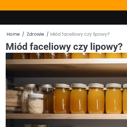
Skip
to
content
Home
Zdrowie
Miód faceliowy czy lipowy?
Miód faceliowy czy lipowy?