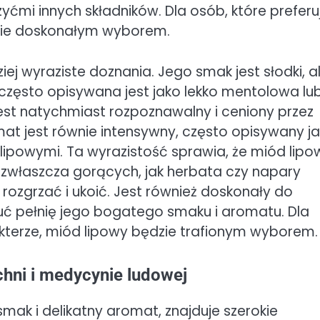
zyćmi innych składników. Dla osób, które preferu
dzie doskonałym wyborem.
ej wyraziste doznania. Jego smak jest słodki, al
 często opisywana jest jako lekko mentolowa lu
jest natychmiast rozpoznawalny i ceniony przez
t jest równie intensywny, często opisywany j
lipowymi. Ta wyrazistość sprawia, że miód lipo
 zwłaszcza gorących, jak herbata czy napary
 rozgrzać i ukoić. Jest również doskonały do
ć pełnię jego bogatego smaku i aromatu. Dla
terze, miód lipowy będzie trafionym wyborem.
hni i medycynie ludowej
mak i delikatny aromat, znajduje szerokie