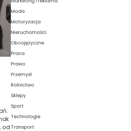
Marketing i reklama
Moda
Motoryzacja
Nieruchomości
Obcojęzyczne
Praca
Prawo
Przemysł
Rolnictwo
Sklepy
Sport
ań.
Technologie
smak
, od
Transport