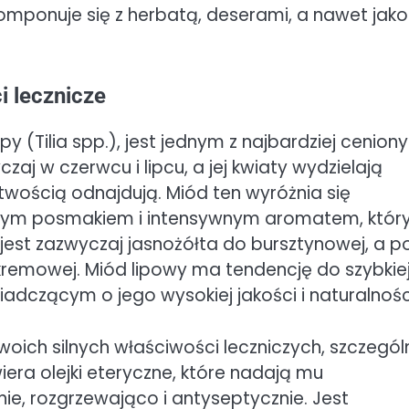
omponuje się z herbatą, deserami, a nawet jako
i lecznicze
y (Tilia spp.), jest jednym z najbardziej cenion
czaj w czerwcu i lipcu, a jej kwiaty wydzielają
atwością odnajdują. Miód ten wyróżnia się
owym posmakiem i intensywnym aromatem, któr
a jest zazwyczaj jasnożółta do bursztynowej, a p
 kremowej. Miód lipowy ma tendencję do szybkie
iadczącym o jego wysokiej jakości i naturalnośc
woich silnych właściwości leczniczych, szczegól
era olejki eteryczne, które nadają mu
nie, rozgrzewająco i antyseptycznie. Jest