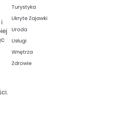
Turystyka
Ukryte Zajawki
i
Uroda
iej
ąc
Usługi
Wnętrza
Zdrowie
ci.