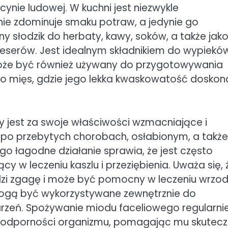
ynie ludowej. W kuchni jest niezwykle
nie zdominuje smaku potraw, a jedynie go
ny słodzik do herbaty, kawy, soków, a także jak
eserów. Jest idealnym składnikiem do wypieków
 Może być również używany do przygotowywania
o mięs, gdzie jego lekka kwaskowatość doskon
 jest za swoje właściwości wzmacniające i
po przebytych chorobach, osłabionym, a także
go łagodne działanie sprawia, że jest często
 w leczeniu kaszlu i przeziębienia. Uważa się, 
zi zgagę i może być pomocny w leczeniu wrzo
mogą być wykorzystywane zewnętrznie do
parzeń. Spożywanie miodu faceliowego regularni
 odporności organizmu, pomagając mu skuteczn