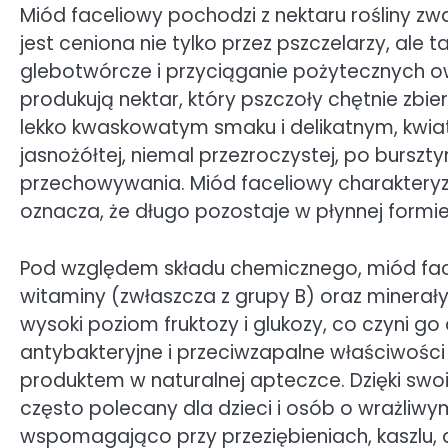
Miód faceliowy pochodzi z nektaru rośliny zwan
jest ceniona nie tylko przez pszczelarzy, ale 
glebotwórcze i przyciąganie pożytecznych owad
produkują nektar, który pszczoły chętnie zbie
lekko kwaskowatym smaku i delikatnym, kwi
jasnożółtej, niemal przezroczystej, po burszt
przechowywania. Miód faceliowy charakteryzuje
oznacza, że długo pozostaje w płynnej formi
Pod względem składu chemicznego, miód fac
witaminy (zwłaszcza z grupy B) oraz minerały,
wysoki poziom fruktozy i glukozy, co czyni go
antybakteryjne i przeciwzapalne właściwości
produktem w naturalnej apteczce. Dzięki sw
często polecany dla dzieci i osób o wrażl
wspomagająco przy przeziębieniach, kaszlu,