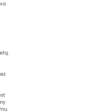
óra
etą.
ież
est
any
zmu.