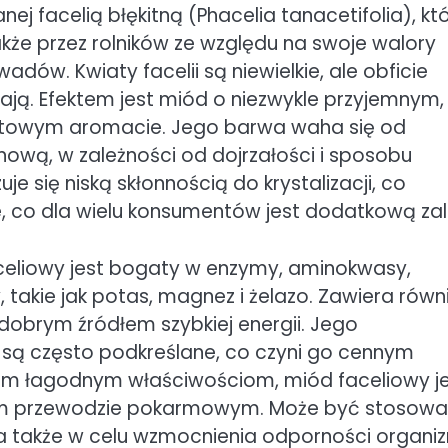
ej facelią błękitną (Phacelia tanacetifolia), kt
także przez rolników ze względu na swoje walory
ów. Kwiaty facelii są niewielkie, ale obficie
rają. Efektem jest miód o niezwykle przyjemnym,
atowym aromacie. Jego barwa waha się od
ynową, w zależności od dojrzałości i sposobu
 się niską skłonnością do krystalizacji, co
e, co dla wielu konsumentów jest dodatkową zal
eliowy jest bogaty w enzymy, aminokwasy,
 takie jak potas, magnez i żelazo. Zawiera równ
 dobrym źródłem szybkiej energii. Jego
 są często podkreślane, co czyni go cennym
oim łagodnym właściwościom, miód faceliowy j
iwym przewodzie pokarmowym. Może być stosow
 a także w celu wzmocnienia odporności organi