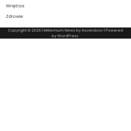
Wnętrza
Zdrowie
Copyright © 2026
| Millennium News by
Ascendoor
| Powered
by
WordPress
.