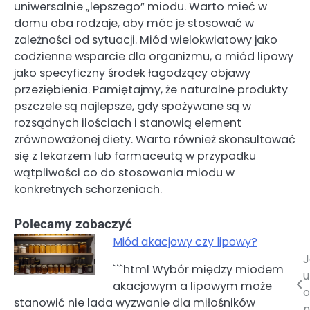
uniwersalnie „lepszego” miodu. Warto mieć w
domu oba rodzaje, aby móc je stosować w
zależności od sytuacji. Miód wielokwiatowy jako
codzienne wsparcie dla organizmu, a miód lipowy
jako specyficzny środek łagodzący objawy
przeziębienia. Pamiętajmy, że naturalne produkty
pszczele są najlepsze, gdy spożywane są w
rozsądnych ilościach i stanowią element
zrównoważonej diety. Warto również skonsultować
się z lekarzem lub farmaceutą w przypadku
wątpliwości co do stosowania miodu w
konkretnych schorzeniach.
Polecamy zobaczyć
Miód akacjowy czy lipowy?
J
Nawigacja
```html Wybór między miodem
u
akacjowym a lipowym może
wpisu
o
stanowić nie lada wyzwanie dla miłośników
n