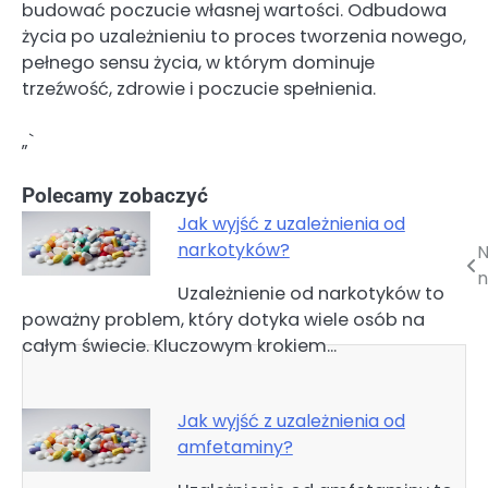
budować poczucie własnej wartości. Odbudowa
życia po uzależnieniu to proces tworzenia nowego,
pełnego sensu życia, w którym dominuje
trzeźwość, zdrowie i poczucie spełnienia.
„`
Polecamy zobaczyć
Jak wyjść z uzależnienia od
narkotyków?
N
Nawigacja
n
Uzależnienie od narkotyków to
wpisu
poważny problem, który dotyka wiele osób na
całym świecie. Kluczowym krokiem…
Jak wyjść z uzależnienia od
amfetaminy?