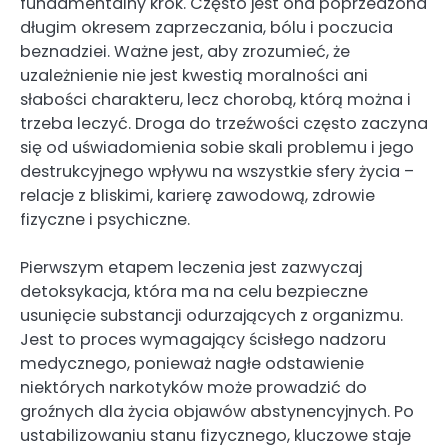
fundamentalny krok. Często jest ona poprzedzona
długim okresem zaprzeczania, bólu i poczucia
beznadziei. Ważne jest, aby zrozumieć, że
uzależnienie nie jest kwestią moralności ani
słabości charakteru, lecz chorobą, którą można i
trzeba leczyć. Droga do trzeźwości często zaczyna
się od uświadomienia sobie skali problemu i jego
destrukcyjnego wpływu na wszystkie sfery życia –
relacje z bliskimi, karierę zawodową, zdrowie
fizyczne i psychiczne.
Pierwszym etapem leczenia jest zazwyczaj
detoksykacja, która ma na celu bezpieczne
usunięcie substancji odurzających z organizmu.
Jest to proces wymagający ścisłego nadzoru
medycznego, ponieważ nagłe odstawienie
niektórych narkotyków może prowadzić do
groźnych dla życia objawów abstynencyjnych. Po
ustabilizowaniu stanu fizycznego, kluczowe staje