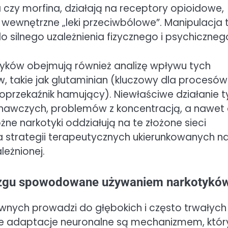
na czy morfina, działają na receptory opioidowe,
e wewnętrzne „leki przeciwbólowe”. Manipulacja 
o silnego uzależnienia fizycznego i psychiczneg
yków obejmują również analizę wpływu tych
, takie jak glutaminian (kluczowy dla procesów
roprzekaźnik hamujący). Niewłaściwe działanie t
awczych, problemów z koncentracją, a nawet
ne narkotyki oddziałują na te złożone sieci
a strategii terapeutycznych ukierunkowanych n
eżnionej.
ózgu spowodowane używaniem narkotykó
wnych prowadzi do głębokich i często trwałych
 Te adaptacje neuronalne są mechanizmem, któr