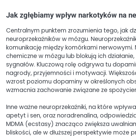
Jak zgłębiamy wpływ narkotyków na n
Centralnym punktem zrozumienia tego, jak dzi
neuroprzekaźników w mózgu. Neuroprzekaźniki
komunikację między komórkami nerwowymi. Na
chemiczne w mózgu lub blokują ich działanie
sygnałów. Kluczową rolę odgrywa tu dopamina
nagrody, przyjemności i motywacji. Większo
wzrost poziomu dopaminy w określonych obsza
wzmacnia zachowanie związane ze spożycie
Inne ważne neuroprzekaźniki, na które wpływają
apetyt i sen, oraz noradrenalina, odpowiedzia
MDMA (ecstasy) znacząco zwiększa uwalnianie
bliskości, ale w dłuższej perspektywie może