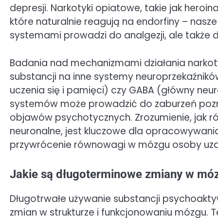
depresji. Narkotyki opiatowe, takie jak heroi
które naturalnie reagują na endorfiny – nasz
systemami prowadzi do analgezji, ale także d
Badania nad mechanizmami działania narkot
substancji na inne systemy neuroprzekaźników
uczenia się i pamięci) czy GABA (główny neu
systemów może prowadzić do zaburzeń pozn
objawów psychotycznych. Zrozumienie, jak róż
neuronalne, jest kluczowe dla opracowywani
przywrócenie równowagi w mózgu osoby uzal
Jakie są długoterminowe zmiany w m
Długotrwałe używanie substancji psychoakty
zmian w strukturze i funkcjonowaniu mózgu.