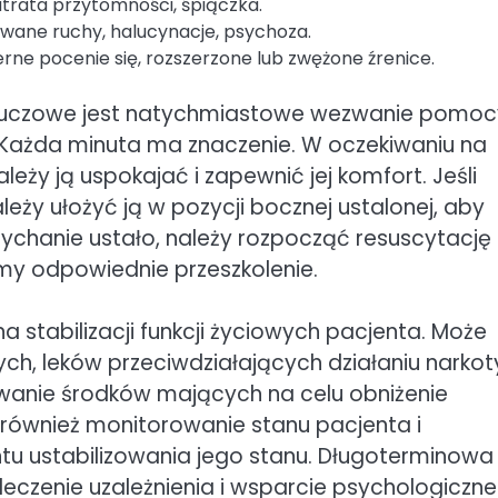
utrata przytomności, śpiączka.
owane ruchy, halucynacje, psychoza.
rne pocenie się, rozszerzone lub zwężone źrenice.
luczowe jest natychmiastowe wezwanie pomoc
Każda minuta ma znaczenie. W oczekiwaniu na
ależy ją uspokajać i zapewnić jej komfort. Jeśli
eży ułożyć ją w pozycji bocznej ustalonej, aby
ychanie ustało, należy rozpocząć resuscytację
my odpowiednie przeszkolenie.
 stabilizacji funkcji życiowych pacjenta. Może
h, leków przeciwdziałających działaniu narkot
sowanie środków mających na celu obniżenie
 również monitorowanie stanu pacjenta i
u ustabilizowania jego stanu. Długoterminowa
czenie uzależnienia i wsparcie psychologiczne