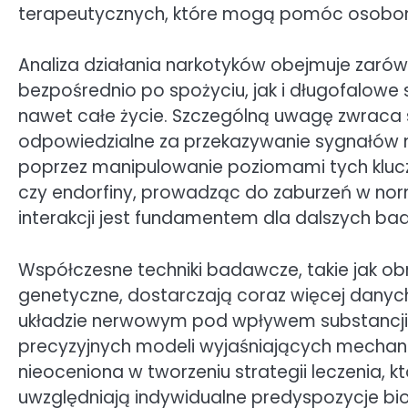
terapeutycznych, które mogą pomóc osobom
Analiza działania narkotyków obejmuje zar
bezpośrednio po spożyciu, jak i długofalowe 
nawet całe życie. Szczególną uwagę zwraca s
odpowiedzialne za przekazywanie sygnałów m
poprzez manipulowanie poziomami tych klucz
czy endorfiny, prowadząc do zaburzeń w nor
interakcji jest fundamentem dla dalszych ba
Współczesne techniki badawcze, takie jak ob
genetyczne, dostarczają coraz więcej dany
układzie nerwowym pod wpływem substancji o
precyzyjnych modeli wyjaśniających mechanizm
nieoceniona w tworzeniu strategii leczenia, k
uwzględniają indywidualne predyspozycje bi