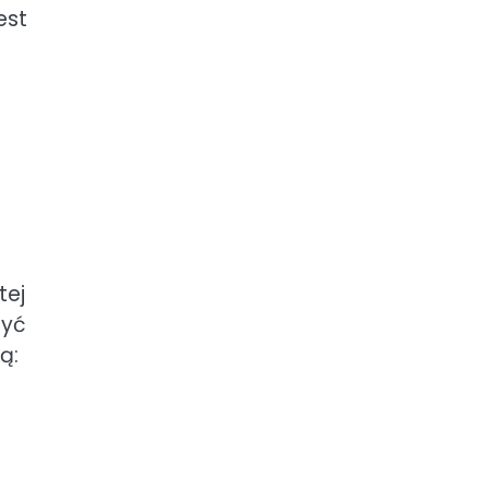
est
tej
być
ą: