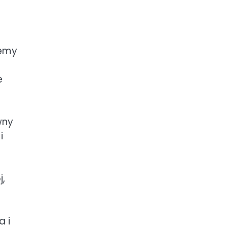
temy
e
wny
i
j,
a i