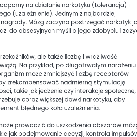
 odporny na działanie narkotyku (tolerancja) i
iego (uzależnienie). Jednym z najbardziej
 nagrody. Mózg zaczyna postrzegać narkotyk j
i do obsesyjnych myśli o jego zdobyciu i zażyc
zekaźników, ale także liczbę i wrażliwość
ę wiążą. Na przykład, po długotrwałym narażeniu
organizm może zmniejszyć liczbę receptorów
aby zrekompensować nadmierną stymulację.
ści, takie jak jedzenie czy interakcje społeczne,
rzebuje coraz większej dawki narkotyku, aby
lement błędnego koła uzależnienia.
 może prowadzić do uszkodzenia obszarów móz
ie jak podejmowanie decyzji, kontrola impulsó