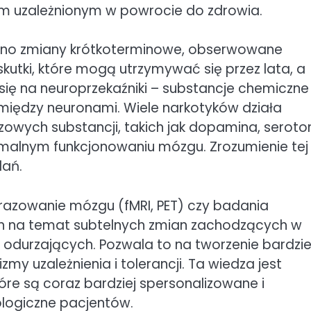
 uzależnionym w powrocie do zdrowia.
ówno zmiany krótkoterminowe, obserwowane
skutki, które mogą utrzymywać się przez lata, a
ię na neuroprzekaźniki – substancje chemiczne
iędzy neuronami. Wiele narkotyków działa
owych substancji, takich jak dopamina, seroto
malnym funkcjonowaniu mózgu. Zrozumienie tej
dań.
razowanie mózgu (fMRI, PET) czy badania
ch na temat subtelnych zmian zachodzących w
durzających. Pozwala to na tworzenie bardzie
y uzależnienia i tolerancji. Ta wiedza jest
tóre są coraz bardziej spersonalizowane i
ologiczne pacjentów.