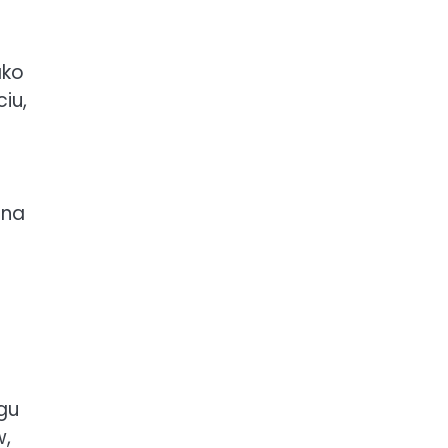
ako
iu,
 na
gu
w,