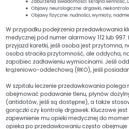
Zaburzenia świadomości: skrajna senność, 
Objawy neurologiczne: drgawki, niekontrol
Objawy fizyczne: nudności, wymioty, nadmie
W przypadku podejrzenia przedawkowania k
medycznej pod numer alarmowy 112 lub 997. 
przyjazd karetki, jeśli osoba jest przytomna, n
osoba straciła przytomność, ale oddycha, nal
zapobiec zadławieniu wymiocinami. Jeśli odd
krążeniowo-oddechową (RKO), jeśli posiada
W szpitalu leczenie przedawkowania polega na
obejmować podawanie tlenu, płynów dożylnyc
(antidotów, jeśli są dostępne), a także sto
gorączki czy kontrolę drgawek. Kluczowe jest
zapewnienie mu opieki medycznej do moment
opieka po przedawkowaniu często obejmuje le