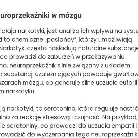
europrzekaźniki w mózgu
ałają narkotyki, jest analiza ich wpływu na sys
 to chemiczne „posłańcy”, którzy umożliwiają
rkotyki często naśladują naturalne substancj
, co prowadzi do zaburzeń w przekazywaniu
, neuroprzekaźnik silnie związany z układem
ść substancji uzależniających powoduje gwałto
rach mózgu, co generuje silne uczucie euforii 
m narkotyku.
 narkotyki, to serotonina, która reguluje nastró
lna za reakcję stresową i czujność. Na przykład,
 serotoniny, co prowadzi do uczucia empatii i
 prowadzić do wyczerpania tego neuroprzekaźnik