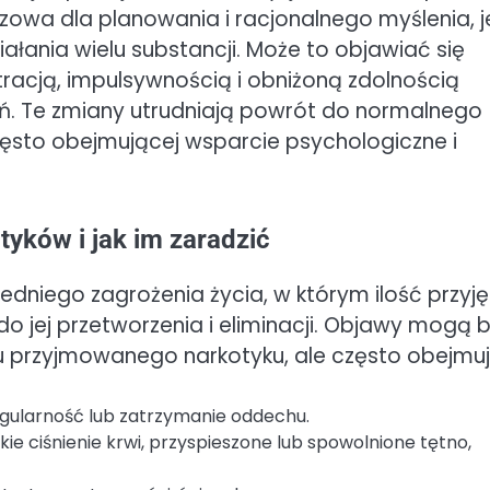
czowa dla planowania i racjonalnego myślenia, j
ałania wielu substancji. Może to objawiać się
racją, impulsywnością i obniżoną zdolnością
ń. Te zmiany utrudniają powrót do normalnego
zęsto obejmującej wsparcie psychologiczne i
yków i jak im zaradzić
niego zagrożenia życia, w którym ilość przyję
o jej przetworzenia i eliminacji. Objawy mogą 
u przyjmowanego narkotyku, ale często obejmuj
egularność lub zatrzymanie oddechu.
kie ciśnienie krwi, przyspieszone lub spowolnione tętno,