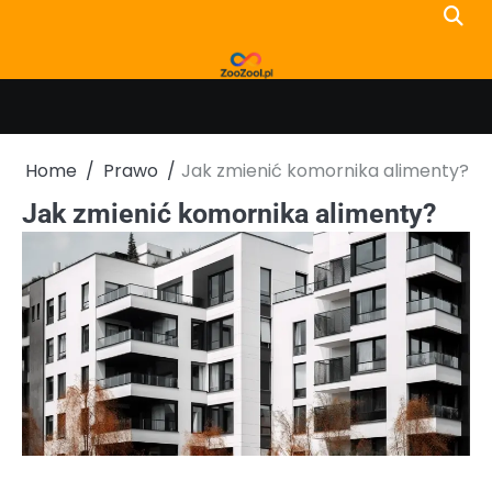
Skip
to
content
Home
Prawo
Jak zmienić komornika alimenty?
Jak zmienić komornika alimenty?