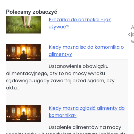
Polecamy zobaczyć
Frezarka do paznokci - jak
używać?
A
Nawigacja
j
wpisu
w
Kiedy mozna isc do komornika o
alimenty?
Ustanowienie obowiązku
alimentacyjnego, czy to na mocy wyroku
sądowego, ugody zawartej przed sądem, czy
aktu…
Kiedy mozna zgłosić alimenty do
komornika?
Ustalenie alimentów na mocy