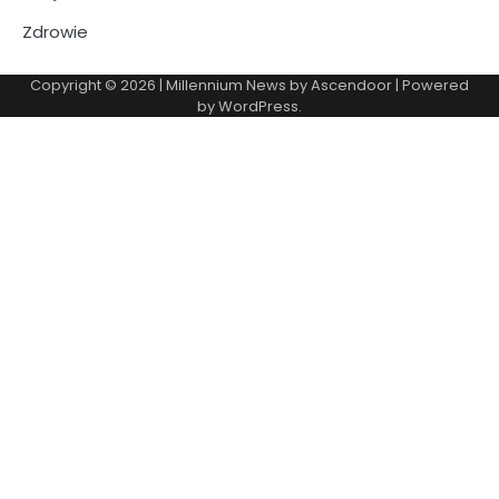
Zdrowie
Copyright © 2026
| Millennium News by
Ascendoor
| Powered
by
WordPress
.