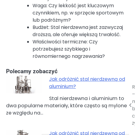
Waga: Czy lekkość jest kluczowym
czynnikiem, np. w sprzęcie sportowym
lub podróżnym?
Budżet: Stal nierdzewna jest zazwyczaj
droższa, ale oferuje większą trwałość.
Właściwości termiczne: Czy
potrzebujesz szybkiego i
równomiernego nagrzewania?
Polecamy zobaczyć
Jak odróżnić stal nierdzewną od
aluminium?
Nawigacja
–
Stal nierdzewna i aluminium to
wpisu
m
dwa popularne materiały, które często są mylone
b
ze względu na…
c
ż
Jak odróżnić stal nierdzewna od