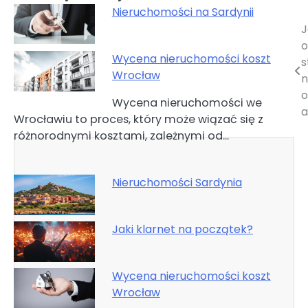
Nieruchomości na Sardynii
J
Nawigacja
o
wpisu
Wycena nieruchomości koszt
s
Wrocław
n
o
Wycena nieruchomości we
a
Wrocławiu to proces, który może wiązać się z
różnorodnymi kosztami, zależnymi od…
Nieruchomości Sardynia
Jaki klarnet na początek?
Wycena nieruchomości koszt
Wrocław