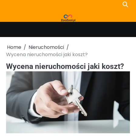
Skip
to
content
Home
Nieruchomości
Wycena nieruchomości jaki koszt?
Wycena nieruchomości jaki koszt?