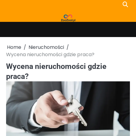
Skip
to
content
Home
Nieruchomości
Wycena nieruchomości gdzie praca?
Wycena nieruchomości gdzie
praca?