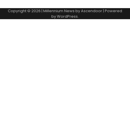
Copyright © 2026
| Millennium News by
Ascendoor
| Powered
by
WordPress
.