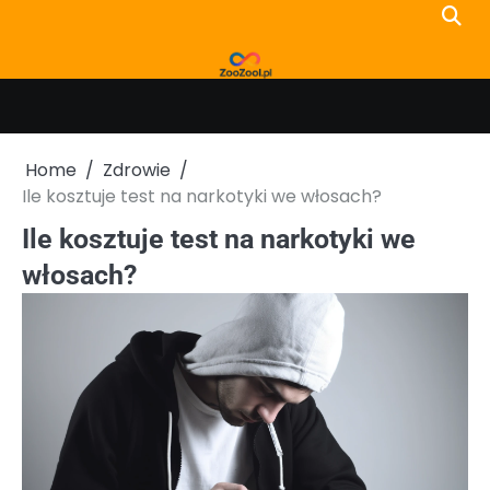
Skip
to
content
Home
Zdrowie
Ile kosztuje test na narkotyki we włosach?
Ile kosztuje test na narkotyki we
włosach?