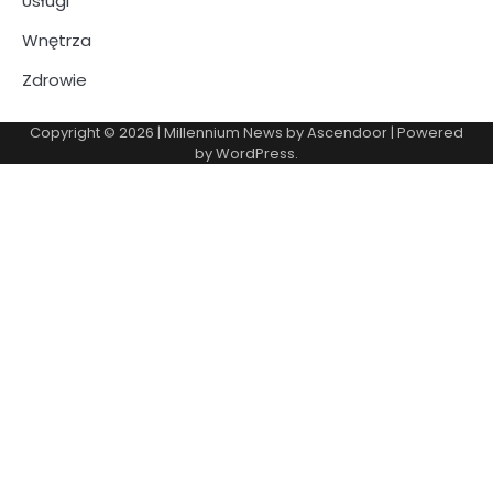
Usługi
Wnętrza
Zdrowie
Copyright © 2026
| Millennium News by
Ascendoor
| Powered
by
WordPress
.