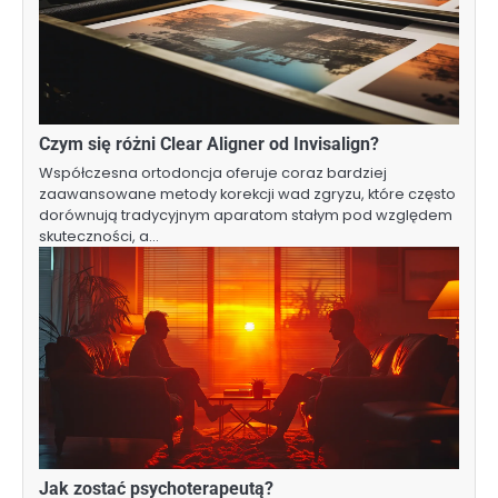
Czym się różni Clear Aligner od Invisalign?
Współczesna ortodoncja oferuje coraz bardziej
zaawansowane metody korekcji wad zgryzu, które często
dorównują tradycyjnym aparatom stałym pod względem
skuteczności, a…
Jak zostać psychoterapeutą?