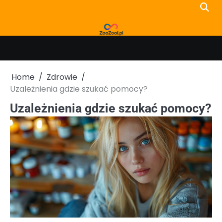
Skip
to
content
Home
Zdrowie
Uzależnienia gdzie szukać pomocy?
Uzależnienia gdzie szukać pomocy?