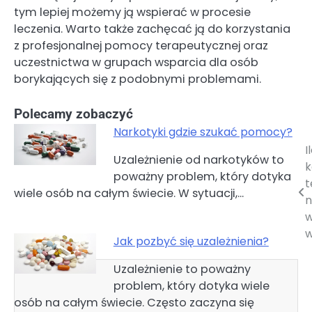
tym lepiej możemy ją wspierać w procesie
leczenia. Warto także zachęcać ją do korzystania
z profesjonalnej pomocy terapeutycznej oraz
uczestnictwa w grupach wsparcia dla osób
borykających się z podobnymi problemami.
Polecamy zobaczyć
Narkotyki gdzie szukać pomocy?
I
Nawigacja
Uzależnienie od narkotyków to
k
poważny problem, który dotyka
wpisu
t
wiele osób na całym świecie. W sytuacji,…
n
w
Jak pozbyć się uzależnienia?
Uzależnienie to poważny
problem, który dotyka wiele
osób na całym świecie. Często zaczyna się