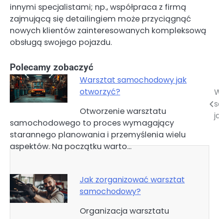
innymi specjalistami; np., współpraca z firmą
zajmującą się detailingiem może przyciągnąć
nowych klientów zainteresowanych kompleksową
obsługą swojego pojazdu.
Polecamy zobaczyć
Warsztat samochodowy jak
otworzyć?
W
Nawigacja
Otworzenie warsztatu
wpisu
j
samochodowego to proces wymagający
starannego planowania i przemyślenia wielu
aspektów. Na początku warto…
Jak zorganizować warsztat
samochodowy?
Organizacja warsztatu