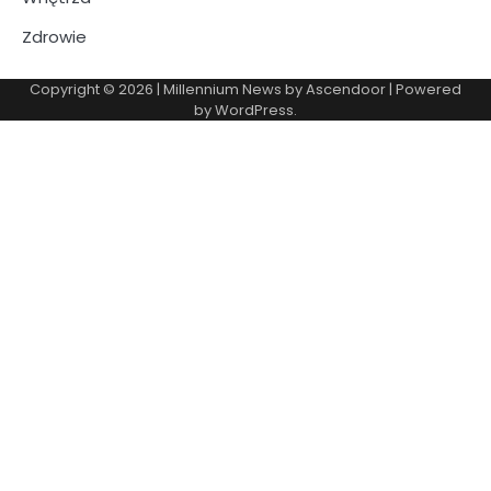
Zdrowie
Copyright © 2026
| Millennium News by
Ascendoor
| Powered
by
WordPress
.