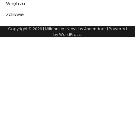
Wnętrza
Zdrowie
Copyright © 2026
| Millennium News by
Ascendoor
| Powered
by
WordPress
.