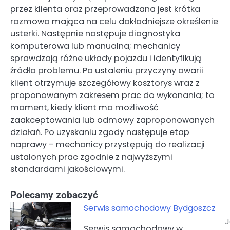
przez klienta oraz przeprowadzana jest krótka
rozmowa mająca na celu dokładniejsze określenie
usterki. Następnie następuje diagnostyka
komputerowa lub manualna; mechanicy
sprawdzają różne układy pojazdu i identyfikują
źródło problemu. Po ustaleniu przyczyny awarii
klient otrzymuje szczegółowy kosztorys wraz z
proponowanym zakresem prac do wykonania; to
moment, kiedy klient ma możliwość
zaakceptowania lub odmowy zaproponowanych
działań. Po uzyskaniu zgody następuje etap
naprawy – mechanicy przystępują do realizacji
ustalonych prac zgodnie z najwyższymi
standardami jakościowymi.
Polecamy zobaczyć
Serwis samochodowy Bydgoszcz
J
Nawigacja
Serwis samochodowy w