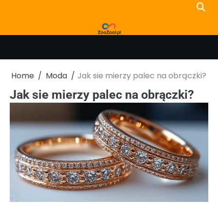
Skip
to
content
Home
Moda
Jak sie mierzy palec na obrączki?
Jak sie mierzy palec na obrączki?