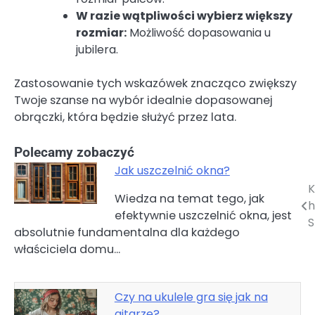
W razie wątpliwości wybierz większy
rozmiar:
Możliwość dopasowania u
jubilera.
Zastosowanie tych wskazówek znacząco zwiększy
Twoje szanse na wybór idealnie dopasowanej
obrączki, która będzie służyć przez lata.
Polecamy zobaczyć
Jak uszczelnić okna?
K
Nawigacja
Wiedza na temat tego, jak
h
efektywnie uszczelnić okna, jest
wpisu
S
absolutnie fundamentalna dla każdego
właściciela domu…
Czy na ukulele gra się jak na
gitarze?