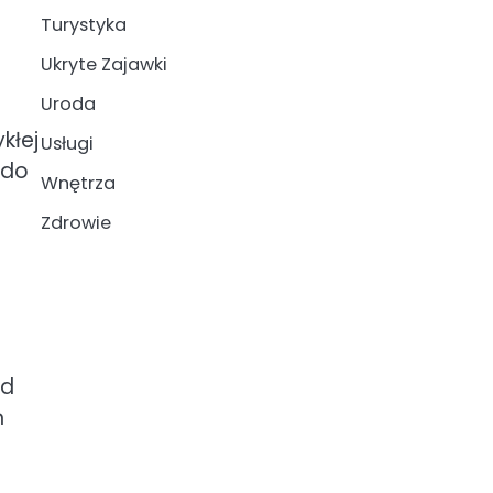
Turystyka
Ukryte Zajawki
Uroda
kłej
Usługi
 do
Wnętrza
Zdrowie
ąd
ń