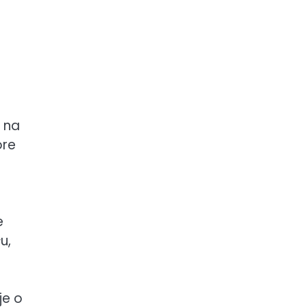
a na
óre
e
u,
je o