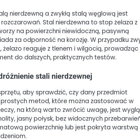
lą nierdzewną a zwykłą stalą węglową jest
rozczarowań. Stal nierdzewna to stop żelaza z
tworzy na powierzchni niewidoczną, pasywną
ada za odporność na korozję. W przypadku zwy
, żelazo reaguje z tlenem i wilgocią, prowadząc
ent do dalszych, praktycznych testów.
różnienie stali nierdzewnej
przętu, aby sprawdzić, czy dany przedmiot
reg prostych metod, które można zastosować w
czy, na którą warto zwrócić uwagę, jest wygl
olity, jasny połysk, bez widocznych przebarwie
 matową powierzchnię lub jest pokryta warstwą
odzeniom.