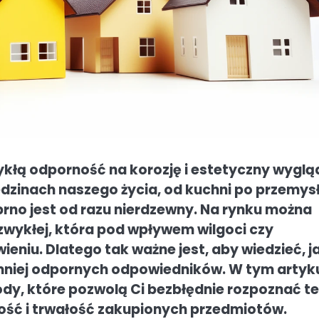
ykłą odporność na korozję i estetyczny wyglą
edzinach naszego życia, od kuchni po przemysł
rno jest od razu nierdzewny. Na rynku można
zwykłej, która pod wpływem wilgoci czy
eniu. Dlatego tak ważne jest, aby wiedzieć, j
 mniej odpornych odpowiedników. W tym artyk
dy, które pozwolą Ci bezbłędnie rozpoznać t
kość i trwałość zakupionych przedmiotów.