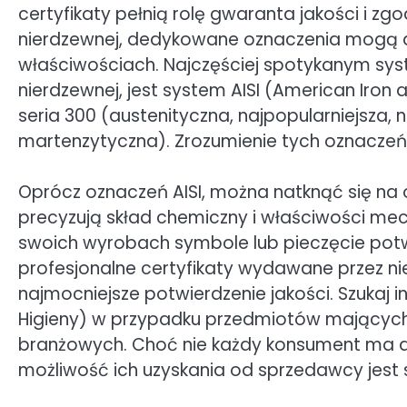
certyfikaty pełnią rolę gwaranta jakości i z
nierdzewnej, dedykowane oznaczenia mogą dos
właściwościach. Najczęściej spotykanym sys
nierdzewnej, jest system AISI (American Iron an
seria 300 (austenityczna, najpopularniejsza, n
martenzytyczna). Zrozumienie tych oznacze
Oprócz oznaczeń AISI, można natknąć się na o
precyzują skład chemiczny i właściwości mec
swoich wyrobach symbole lub pieczęcie pot
profesjonalne certyfikaty wydawane przez n
najmocniejsze potwierdzenie jakości. Szukaj
Higieny) w przypadku przedmiotów mających 
branżowych. Choć nie każdy konsument ma d
możliwość ich uzyskania od sprzedawcy jest