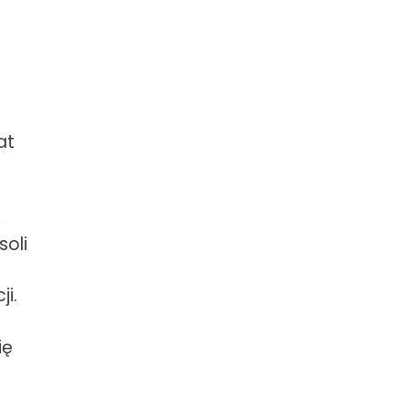
at
,
soli
e
i.
ię