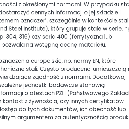
godności z określonymi normami. W przypadku sta
tarczyć cennych informacji o jej składzie i
temem oznaczeń, szczególnie w kontekście stal
d Steel Institute), który grupuje stale w serie, n
p. 304, 316) czy seria 400 (ferrytyczna lub
ń pozwala na wstępną ocenę materiału.
znaczenia europejskie, np. normy EN, które
haniczne stali. Często producenci umieszczają
wierdzające zgodność z normami. Dodatkowo,
iezależne jednostki badawcze stanowią
 informacji o atestach PZH (Państwowego Zakła
kontakt z żywnością, czy innych certyfikatów
ostęp do tych dokumentów, ich obecność lub
 silnym argumentem za autentycznością produk