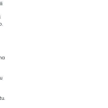
li
i
p.
 na
du
tu.