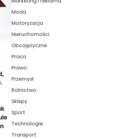
Marketing i reklama
Moda
Motoryzacja
Nieruchomości
Obcojęzyczne
Praca
Prawo
d,
Przemysł
.
Rolnictwo
Sklepy
ak
Sport
ule
Technologie
en
Transport