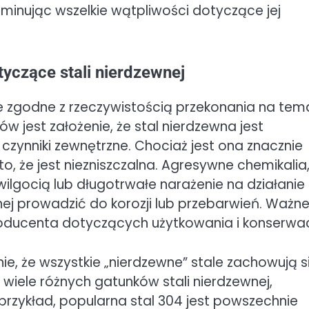
liminując wszelkie wątpliwości dotyczące jej
tyczące stali nierdzewnej
e zgodne z rzeczywistością przekonania na tem
ów jest założenie, że stal nierdzewna jest
 czynniki zewnętrzne. Chociaż jest ona znacznie
to, że jest niezniszczalna. Agresywne chemikalia
lgocią lub długotrwałe narażenie na działanie 
ej prowadzić do korozji lub przebarwień. Ważn
oducenta dotyczących użytkowania i konserwacj
, że wszystkie „nierdzewne” stale zachowują s
 wiele różnych gatunków stali nierdzewnej,
przykład, popularna stal 304 jest powszechnie