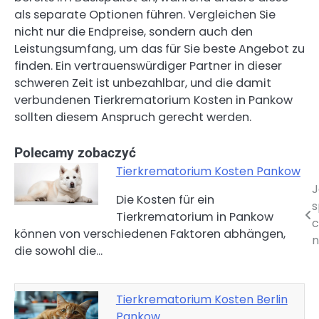
als separate Optionen führen. Vergleichen Sie
nicht nur die Endpreise, sondern auch den
Leistungsumfang, um das für Sie beste Angebot zu
finden. Ein vertrauenswürdiger Partner in dieser
schweren Zeit ist unbezahlbar, und die damit
verbundenen Tierkrematorium Kosten in Pankow
sollten diesem Anspruch gerecht werden.
Polecamy zobaczyć
Tierkrematorium Kosten Pankow
J
Nawigacja
Die Kosten für ein
s
Tierkrematorium in Pankow
wpisu
c
können von verschiedenen Faktoren abhängen,
n
die sowohl die…
Tierkrematorium Kosten Berlin
Pankow