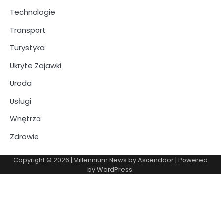
Technologie
Transport
Turystyka
Ukryte Zajawki
Uroda
Usługi
Wnętrza
Zdrowie
Copyright © 2026
| Millennium News by
Ascendoor
| Powered
by
WordPress
.