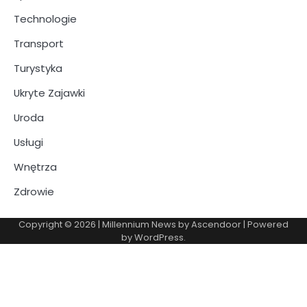
Technologie
Transport
Turystyka
Ukryte Zajawki
Uroda
Usługi
Wnętrza
Zdrowie
Copyright © 2026
| Millennium News by
Ascendoor
| Powered
by
WordPress
.