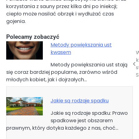
korzystania z sauny przez kilka dni po iniekcji;
ciepło może nasilać obrzęk i wydłużać czas
gojenia.
Polecamy zobaczyć
Metody powiększania ust
kwasem
W
Nawigacja
k
Metody powiększania ust stają
wpisu
s
się coraz bardziej popularne, zarówno wśród
S
młodych kobiet, jak i dojrzałych…
Jakie są rodzaje spadku
Jakie są rodzaje spadku: Prawo
spadkowe jest obszarem
prawnym, który dotyka każdego z nas, choć…