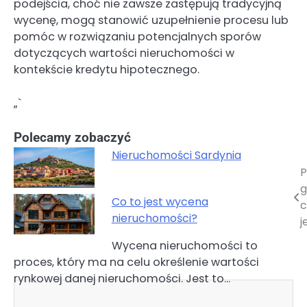
podejścia, choć nie zawsze zastępują tradycyjną
wycenę, mogą stanowić uzupełnienie procesu lub
pomóc w rozwiązaniu potencjalnych sporów
dotyczących wartości nieruchomości w
kontekście kredytu hipotecznego.
„`
Polecamy zobaczyć
Nieruchomości Sardynia
P
Nawigacja
g
wpisu
Co to jest wycena
c
nieruchomości?
j
Wycena nieruchomości to
proces, który ma na celu określenie wartości
rynkowej danej nieruchomości. Jest to…