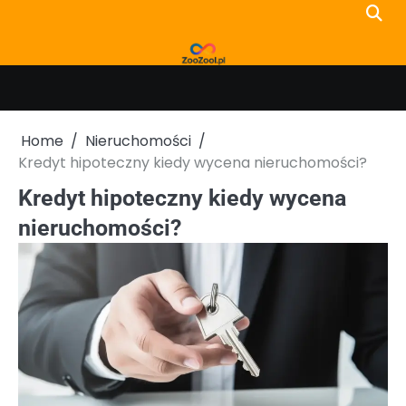
Skip
to
content
Home
Nieruchomości
Kredyt hipoteczny kiedy wycena nieruchomości?
Kredyt hipoteczny kiedy wycena
nieruchomości?